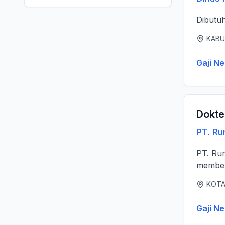
Dibutu
KABU
Gaji Ne
Dokte
PT. R
PT. Ruma
memberi
KOTA
Gaji Ne