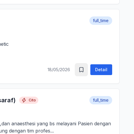
full_time
thetic
18/05/2026
Detail
saraf)
full_time
Cito
gi,dan anaesthesi yang bs melayani Pasien dengan
ung dengan tim profes...