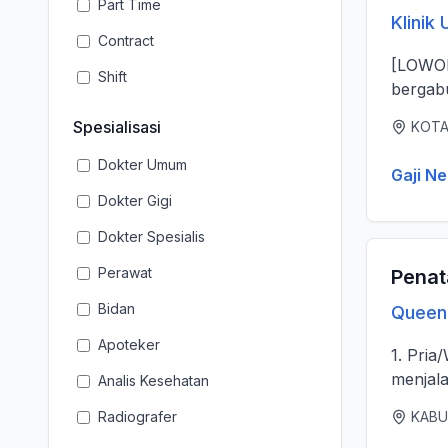
Part Time
Klinik
Contract
[LOWONGAN DOKTER] Klinik Ut
Shift
bergabu
Spesialisasi
KOTA
Dokter Umum
Gaji Ne
Dokter Gigi
Dokter Spesialis
Perawat
Penat
Bidan
Queen 
Apoteker
1. Pria
menjala
Analis Kesehatan
Radiografer
KABU