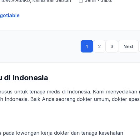
 BANJARBARU, Kalimantan Selatan
Senin - Sabtu
gotiable
1
2
3
Next
 di Indonesia
husus untuk tenaga medis di Indonesia. Kami menyediakan
ruh Indonesia. Baik Anda seorang dokter umum, dokter spesi
s pada lowongan kerja dokter dan tenaga kesehatan