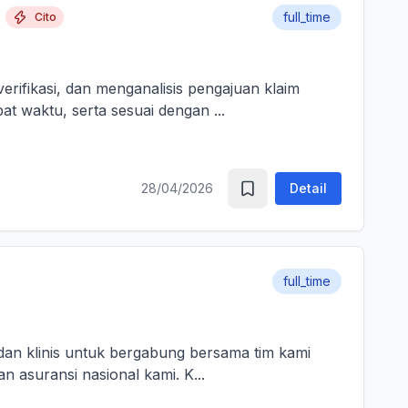
full_time
Cito
ifikasi, dan menganalisis pengajuan klaim
at waktu, serta sesuai dengan ...
28/04/2026
Detail
full_time
dan klinis untuk bergabung bersama tim kami
sebagai Medical Advisor (Senior Officer) untuk memperkuat layanan asuransi nasional kami. K...