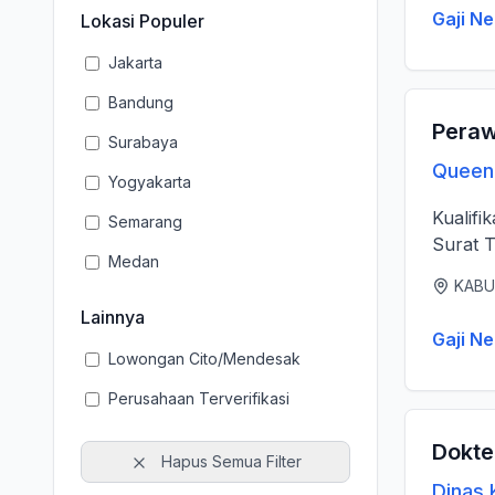
Gaji Ne
Lokasi Populer
Jakarta
Bandung
Peraw
Surabaya
Queen 
Yogyakarta
Kualifi
Semarang
Surat T
Medan
KABU
Lainnya
Gaji Ne
Lowongan Cito/Mendesak
Perusahaan Terverifikasi
Dokte
Hapus Semua Filter
Dinas 