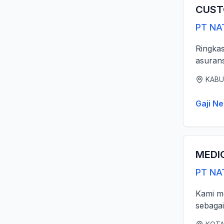
CUST
PT NA
Ringka
asurans
KABU
Gaji Ne
MEDI
PT NA
Kami me