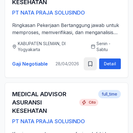
KESEHATAN
PT NATA PRAJA SOLUSINDO
Ringkasan Pekerjaan Bertanggung jawab untuk
memproses, memverifikasi, dan menganalisis
pengajuan klaim asuransi kesehatan (rawat inap
KABUPATEN SLEMAN, DI
Senin -
dan rawat jalan) secara akurat, tepat waktu,
Yogyakarta
Sabtu
serta sesuai dengan ...
Gaji Negotiable
28/04/2026
Detail
MEDICAL ADVISOR
full_time
ASURANSI
Cito
KESEHATAN
PT NATA PRAJA SOLUSINDO