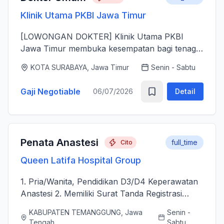
Klinik Utama PKBI Jawa Timur
[LOWONGAN DOKTER] Klinik Utama PKBI
Jawa Timur membuka kesempatan bagi tenaga
dokter untuk bergabung bersama dalam
KOTA SURABAYA, Jawa Timur
Senin - Sabtu
memberikan layanan kesehatan bagi
masyarakat. Kami mencari dokter yang memiliki
Gaji Negotiable
06/07/2026
Detail
k...
Penata Anastesi
full_time
Cito
Queen Latifa Hospital Group
1. Pria/Wanita, Pendidikan D3/D4 Keperawatan
Anastesi 2. Memiliki Surat Tanda Registrasi
(STR) aktif 2. Mampu menjalankan asuhan
KABUPATEN TEMANGGUNG, Jawa
Senin -
kepenataan anestesi sebelum, selama, dan
Tengah
Sabtu