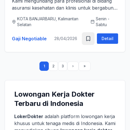
Kami mengundang para profesional di bidang
asuransi kesehatan dan klinis untuk bergabung
bersama tim kami sebagai Medical Advisor
KOTA BANJARBARU, Kalimantan
Senin -
(Senior Officer) untuk memperkuat layanan
Selatan
Sabtu
asuransi nasional kami. K...
Gaji Negotiable
28/04/2026
Detail
1
2
3
Lowongan Kerja Dokter
Terbaru di Indonesia
LokerDokter
adalah platform lowongan kerja
khusus untuk tenaga medis di Indonesia. Kami