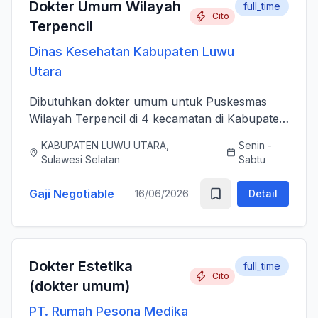
Dokter Umum Wilayah
full_time
Cito
Terpencil
Dinas Kesehatan Kabupaten Luwu
Utara
Dibutuhkan dokter umum untuk Puskesmas
Wilayah Terpencil di 4 kecamatan di Kabupaten
Luwu Utara
KABUPATEN LUWU UTARA,
Senin -
Sulawesi Selatan
Sabtu
Gaji Negotiable
16/06/2026
Detail
Dokter Estetika
full_time
Cito
(dokter umum)
PT. Rumah Pesona Medika