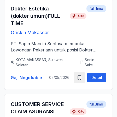
Dokter Estetika
full_time
(dokter umum)FULL
Cito
TIME
Oriskin Makassar
PT. Sapta Mandiri Sentosa membuka
Lowongan Pekerjaan untuk posisi Dokter
Estetika atau dokter umum. Anda bertanggung
KOTA MAKASSAR, Sulawesi
Senin -
jawab memberikan layanan medis estetika yang
Selatan
Sabtu
aman, profesional, dan berkualitas ti...
Gaji Negotiable
02/05/2026
Detail
CUSTOMER SERVICE
full_time
CLAIM ASURANSI
Cito