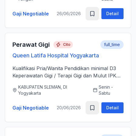
sesudah Tindakan Operasi 3....
Gaji Negotiable
26/06/2026
Detail
Perawat Gigi
full_time
Cito
Queen Latifa Hospital Yogyakarta
Kualifikasi Pria/Wanita Pendidikan minimal D3
Keperawatan Gigi / Terapi Gigi dan Mulut IPK
minimal 3.00 Memiliki Surat Tanda Registrasi
KABUPATEN SLEMAN, DI
Senin -
(STR) yang masih aktif Memiliki ijazah dan
Yogyakarta
Sabtu
sertifikat pendu...
Gaji Negotiable
20/06/2026
Detail