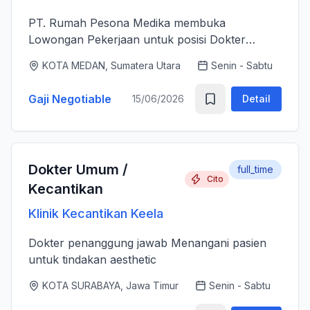
PT. Rumah Pesona Medika membuka
Lowongan Pekerjaan untuk posisi Dokter
Estetika. - Bertanggung jawab memberikan
KOTA MEDAN, Sumatera Utara
Senin - Sabtu
layanan medis estetika yang aman, profesional
dan berkualitas tinggi sesuai standar k...
Gaji Negotiable
15/06/2026
Detail
Dokter Umum /
full_time
Cito
Kecantikan
Klinik Kecantikan Keela
Dokter penanggung jawab Menangani pasien
untuk tindakan aesthetic
KOTA SURABAYA, Jawa Timur
Senin - Sabtu