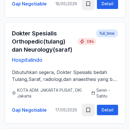
Gaji Negotiable
18/05/2026
Detail
Dokter Spesialis
full_time
Orthopedic(tulang)
Cito
dan Neurology(saraf)
Hospitalindo
Dibutuhkan segera, Dokter Spesialis bedah
Tulang,Saraf, radiologi,dan anaesthesi yang bs
melayani Pasien dengan baik, jujur, komunikatif,
KOTA ADM. JAKARTA PUSAT, DKI
Senin -
ramah dan berjiwa sosial. Bersedia bergabung
Jakarta
Sabtu
dengan tim profes...
Gaji Negotiable
17/05/2026
Detail