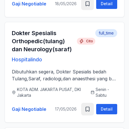
Gaji Negotiable
18/05/2026
Detail
Dokter Spesialis
full_time
Orthopedic(tulang)
Cito
dan Neurology(saraf)
Hospitalindo
Dibutuhkan segera, Dokter Spesialis bedah
Tulang,Saraf, radiologi,dan anaesthesi yang bs
melayani Pasien dengan baik, jujur, komunikatif,
KOTA ADM. JAKARTA PUSAT, DKI
Senin -
ramah dan berjiwa sosial. Bersedia bergabung
Jakarta
Sabtu
dengan tim profes...
Gaji Negotiable
17/05/2026
Detail