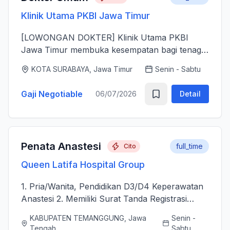
Klinik Utama PKBI Jawa Timur
[LOWONGAN DOKTER] Klinik Utama PKBI
Jawa Timur membuka kesempatan bagi tenaga
dokter untuk bergabung bersama dalam
KOTA SURABAYA, Jawa Timur
Senin - Sabtu
memberikan layanan kesehatan bagi
masyarakat. Kami mencari dokter yang memiliki
Gaji Negotiable
06/07/2026
Detail
k...
Penata Anastesi
full_time
Cito
Queen Latifa Hospital Group
1. Pria/Wanita, Pendidikan D3/D4 Keperawatan
Anastesi 2. Memiliki Surat Tanda Registrasi
(STR) aktif 2. Mampu menjalankan asuhan
KABUPATEN TEMANGGUNG, Jawa
Senin -
kepenataan anestesi sebelum, selama, dan
Tengah
Sabtu