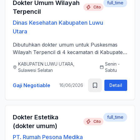
Dokter Umum Wilayah
full_time
Cito
Terpencil
Dinas Kesehatan Kabupaten Luwu
Utara
Dibutuhkan dokter umum untuk Puskesmas
Wilayah Terpencil di 4 kecamatan di Kabupaten
Luwu Utara
KABUPATEN LUWU UTARA,
Senin -
Sulawesi Selatan
Sabtu
Gaji Negotiable
16/06/2026
Detail
Dokter Estetika
full_time
Cito
(dokter umum)
PT. Rumah Pesona Medika