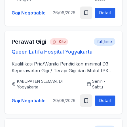
sesudah Tindakan Operasi 3....
Gaji Negotiable
26/06/2026
Detail
Perawat Gigi
full_time
Cito
Queen Latifa Hospital Yogyakarta
Kualifikasi Pria/Wanita Pendidikan minimal D3
Keperawatan Gigi / Terapi Gigi dan Mulut IPK
minimal 3.00 Memiliki Surat Tanda Registrasi
KABUPATEN SLEMAN, DI
Senin -
(STR) yang masih aktif Memiliki ijazah dan
Yogyakarta
Sabtu
sertifikat pendu...
Gaji Negotiable
20/06/2026
Detail