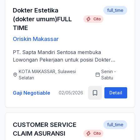
Dokter Estetika
full_time
(dokter umum)FULL
Cito
TIME
Oriskin Makassar
PT. Sapta Mandiri Sentosa membuka
Lowongan Pekerjaan untuk posisi Dokter
Estetika atau dokter umum. Anda bertanggung
KOTA MAKASSAR, Sulawesi
Senin -
jawab memberikan layanan medis estetika yang
Selatan
Sabtu
aman, profesional, dan berkualitas ti...
Gaji Negotiable
02/05/2026
Detail
CUSTOMER SERVICE
full_time
CLAIM ASURANSI
Cito