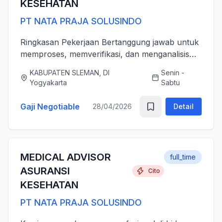
KESEHATAN
PT NATA PRAJA SOLUSINDO
Ringkasan Pekerjaan Bertanggung jawab untuk
memproses, memverifikasi, dan menganalisis
pengajuan klaim asuransi kesehatan (rawat inap
KABUPATEN SLEMAN, DI
Senin -
dan rawat jalan) secara akurat, tepat waktu,
Yogyakarta
Sabtu
serta sesuai dengan ...
Gaji Negotiable
28/04/2026
Detail
MEDICAL ADVISOR
full_time
ASURANSI
Cito
KESEHATAN
PT NATA PRAJA SOLUSINDO