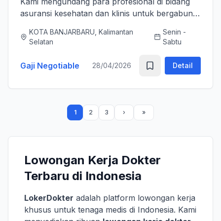
Kami mengundang para profesional di bidang
asuransi kesehatan dan klinis untuk bergabung
bersama tim kami sebagai Medical Advisor
KOTA BANJARBARU, Kalimantan
Senin -
(Senior Officer) untuk memperkuat layanan
Selatan
Sabtu
asuransi nasional kami. K...
Gaji Negotiable
28/04/2026
Detail
1
2
3
Lowongan Kerja Dokter
Terbaru di Indonesia
LokerDokter
adalah platform lowongan kerja
khusus untuk tenaga medis di Indonesia. Kami