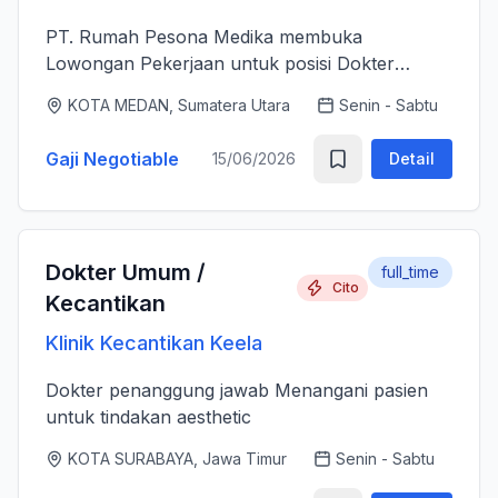
PT. Rumah Pesona Medika membuka
Lowongan Pekerjaan untuk posisi Dokter
Estetika. - Bertanggung jawab memberikan
KOTA MEDAN, Sumatera Utara
Senin - Sabtu
layanan medis estetika yang aman, profesional
dan berkualitas tinggi sesuai standar k...
Gaji Negotiable
15/06/2026
Detail
Dokter Umum /
full_time
Cito
Kecantikan
Klinik Kecantikan Keela
Dokter penanggung jawab Menangani pasien
untuk tindakan aesthetic
KOTA SURABAYA, Jawa Timur
Senin - Sabtu