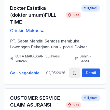
Dokter Estetika
full_time
(dokter umum)FULL
Cito
TIME
Oriskin Makassar
PT. Sapta Mandiri Sentosa membuka
Lowongan Pekerjaan untuk posisi Dokter
Estetika atau dokter umum. Anda bertanggung
KOTA MAKASSAR, Sulawesi
Senin -
jawab memberikan layanan medis estetika yang
Selatan
Sabtu
aman, profesional, dan berkualitas ti...
Gaji Negotiable
02/05/2026
Detail
CUSTOMER SERVICE
full_time
CLAIM ASURANSI
Cito