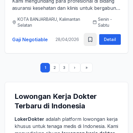
Kami mengundang para profesional di bidang
asuransi kesehatan dan klinis untuk bergabung
bersama tim kami sebagai Medical Advisor
KOTA BANJARBARU, Kalimantan
Senin -
(Senior Officer) untuk memperkuat layanan
Selatan
Sabtu
asuransi nasional kami. K...
Gaji Negotiable
28/04/2026
Detail
1
2
3
Lowongan Kerja Dokter
Terbaru di Indonesia
LokerDokter
adalah platform lowongan kerja
khusus untuk tenaga medis di Indonesia. Kami