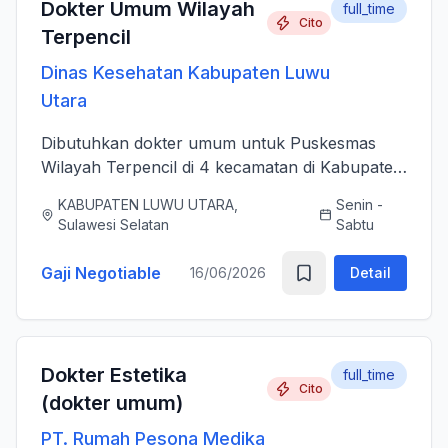
Dokter Umum Wilayah
full_time
Cito
Terpencil
Dinas Kesehatan Kabupaten Luwu
Utara
Dibutuhkan dokter umum untuk Puskesmas
Wilayah Terpencil di 4 kecamatan di Kabupaten
Luwu Utara
KABUPATEN LUWU UTARA,
Senin -
Sulawesi Selatan
Sabtu
Gaji Negotiable
16/06/2026
Detail
Dokter Estetika
full_time
Cito
(dokter umum)
PT. Rumah Pesona Medika