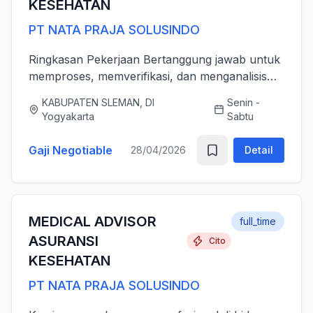
KESEHATAN
PT NATA PRAJA SOLUSINDO
Ringkasan Pekerjaan Bertanggung jawab untuk
memproses, memverifikasi, dan menganalisis
pengajuan klaim asuransi kesehatan (rawat inap
KABUPATEN SLEMAN, DI
Senin -
dan rawat jalan) secara akurat, tepat waktu,
Yogyakarta
Sabtu
serta sesuai dengan ...
Gaji Negotiable
28/04/2026
Detail
MEDICAL ADVISOR
full_time
ASURANSI
Cito
KESEHATAN
PT NATA PRAJA SOLUSINDO