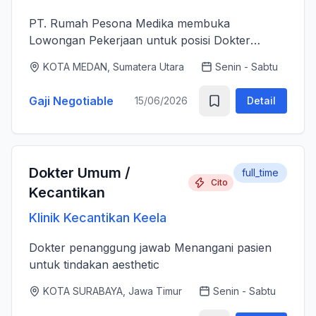
PT. Rumah Pesona Medika membuka
Lowongan Pekerjaan untuk posisi Dokter
Estetika. - Bertanggung jawab memberikan
KOTA MEDAN, Sumatera Utara
Senin - Sabtu
layanan medis estetika yang aman, profesional
dan berkualitas tinggi sesuai standar k...
Gaji Negotiable
15/06/2026
Detail
Dokter Umum /
full_time
Cito
Kecantikan
Klinik Kecantikan Keela
Dokter penanggung jawab Menangani pasien
untuk tindakan aesthetic
KOTA SURABAYA, Jawa Timur
Senin - Sabtu