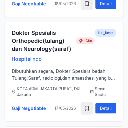
Gaji Negotiable
18/05/2026
Detail
Dokter Spesialis
full_time
Orthopedic(tulang)
Cito
dan Neurology(saraf)
Hospitalindo
Dibutuhkan segera, Dokter Spesialis bedah
Tulang,Saraf, radiologi,dan anaesthesi yang bs
melayani Pasien dengan baik, jujur, komunikatif,
KOTA ADM. JAKARTA PUSAT, DKI
Senin -
ramah dan berjiwa sosial. Bersedia bergabung
Jakarta
Sabtu
dengan tim profes...
Gaji Negotiable
17/05/2026
Detail