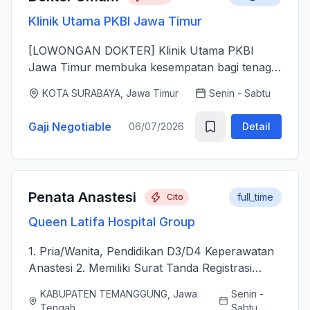
Klinik Utama PKBI Jawa Timur
[LOWONGAN DOKTER] Klinik Utama PKBI
Jawa Timur membuka kesempatan bagi tenaga
dokter untuk bergabung bersama dalam
KOTA SURABAYA, Jawa Timur
Senin - Sabtu
memberikan layanan kesehatan bagi
masyarakat. Kami mencari dokter yang memiliki
Gaji Negotiable
06/07/2026
Detail
k...
Penata Anastesi
full_time
Cito
Queen Latifa Hospital Group
1. Pria/Wanita, Pendidikan D3/D4 Keperawatan
Anastesi 2. Memiliki Surat Tanda Registrasi
(STR) aktif 2. Mampu menjalankan asuhan
KABUPATEN TEMANGGUNG, Jawa
Senin -
kepenataan anestesi sebelum, selama, dan
Tengah
Sabtu