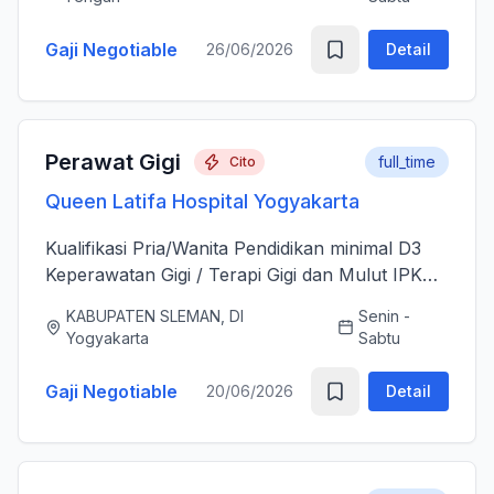
sesudah Tindakan Operasi 3....
Gaji Negotiable
26/06/2026
Detail
Perawat Gigi
full_time
Cito
Queen Latifa Hospital Yogyakarta
Kualifikasi Pria/Wanita Pendidikan minimal D3
Keperawatan Gigi / Terapi Gigi dan Mulut IPK
minimal 3.00 Memiliki Surat Tanda Registrasi
KABUPATEN SLEMAN, DI
Senin -
(STR) yang masih aktif Memiliki ijazah dan
Yogyakarta
Sabtu
sertifikat pendu...
Gaji Negotiable
20/06/2026
Detail