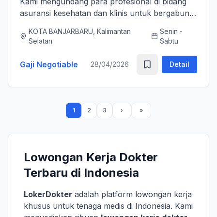
Kami mengundang para profesional di bidang
asuransi kesehatan dan klinis untuk bergabung
bersama tim kami sebagai Medical Advisor
KOTA BANJARBARU, Kalimantan
Senin -
(Senior Officer) untuk memperkuat layanan
Selatan
Sabtu
asuransi nasional kami. K...
Gaji Negotiable
28/04/2026
Detail
1
2
3
Lowongan Kerja Dokter
Terbaru di Indonesia
LokerDokter
adalah platform lowongan kerja
khusus untuk tenaga medis di Indonesia. Kami