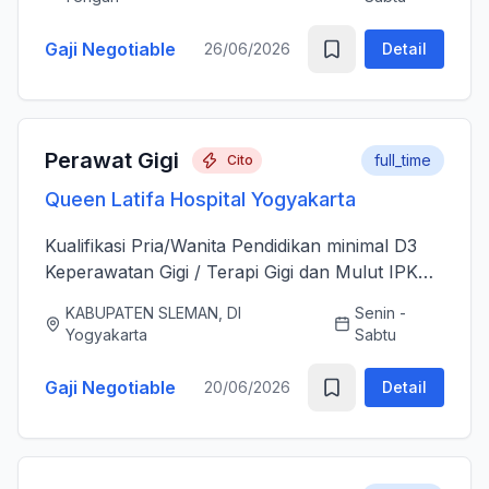
sesudah Tindakan Operasi 3....
Gaji Negotiable
26/06/2026
Detail
Perawat Gigi
full_time
Cito
Queen Latifa Hospital Yogyakarta
Kualifikasi Pria/Wanita Pendidikan minimal D3
Keperawatan Gigi / Terapi Gigi dan Mulut IPK
minimal 3.00 Memiliki Surat Tanda Registrasi
KABUPATEN SLEMAN, DI
Senin -
(STR) yang masih aktif Memiliki ijazah dan
Yogyakarta
Sabtu
sertifikat pendu...
Gaji Negotiable
20/06/2026
Detail