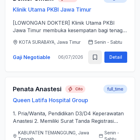
Klinik Utama PKBI Jawa Timur
[LOWONGAN DOKTER] Klinik Utama PKBI
Jawa Timur membuka kesempatan bagi tenaga
dokter untuk bergabung bersama dalam
KOTA SURABAYA, Jawa Timur
Senin - Sabtu
memberikan layanan kesehatan bagi
masyarakat. Kami mencari dokter yang memiliki
Gaji Negotiable
06/07/2026
Detail
k...
Penata Anastesi
full_time
Cito
Queen Latifa Hospital Group
1. Pria/Wanita, Pendidikan D3/D4 Keperawatan
Anastesi 2. Memiliki Surat Tanda Registrasi
(STR) aktif 2. Mampu menjalankan asuhan
KABUPATEN TEMANGGUNG, Jawa
Senin -
kepenataan anestesi sebelum, selama, dan
Tengah
Sabtu