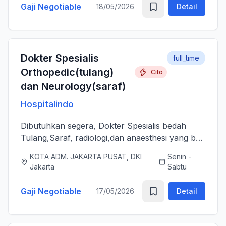
Gaji Negotiable
18/05/2026
Detail
Dokter Spesialis
full_time
Orthopedic(tulang)
Cito
dan Neurology(saraf)
Hospitalindo
Dibutuhkan segera, Dokter Spesialis bedah
Tulang,Saraf, radiologi,dan anaesthesi yang bs
melayani Pasien dengan baik, jujur, komunikatif,
KOTA ADM. JAKARTA PUSAT, DKI
Senin -
ramah dan berjiwa sosial. Bersedia bergabung
Jakarta
Sabtu
dengan tim profes...
Gaji Negotiable
17/05/2026
Detail