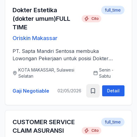
Dokter Estetika
full_time
(dokter umum)FULL
Cito
TIME
Oriskin Makassar
PT. Sapta Mandiri Sentosa membuka
Lowongan Pekerjaan untuk posisi Dokter
Estetika atau dokter umum. Anda bertanggung
KOTA MAKASSAR, Sulawesi
Senin -
jawab memberikan layanan medis estetika yang
Selatan
Sabtu
aman, profesional, dan berkualitas ti...
Gaji Negotiable
02/05/2026
Detail
CUSTOMER SERVICE
full_time
CLAIM ASURANSI
Cito