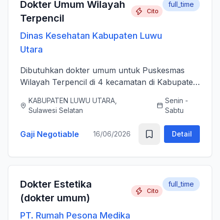
Dokter Umum Wilayah
full_time
Cito
Terpencil
Dinas Kesehatan Kabupaten Luwu
Utara
Dibutuhkan dokter umum untuk Puskesmas
Wilayah Terpencil di 4 kecamatan di Kabupaten
Luwu Utara
KABUPATEN LUWU UTARA,
Senin -
Sulawesi Selatan
Sabtu
Gaji Negotiable
16/06/2026
Detail
Dokter Estetika
full_time
Cito
(dokter umum)
PT. Rumah Pesona Medika