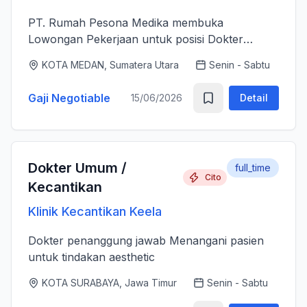
PT. Rumah Pesona Medika membuka
Lowongan Pekerjaan untuk posisi Dokter
Estetika. - Bertanggung jawab memberikan
KOTA MEDAN, Sumatera Utara
Senin - Sabtu
layanan medis estetika yang aman, profesional
dan berkualitas tinggi sesuai standar k...
Gaji Negotiable
15/06/2026
Detail
Dokter Umum /
full_time
Cito
Kecantikan
Klinik Kecantikan Keela
Dokter penanggung jawab Menangani pasien
untuk tindakan aesthetic
KOTA SURABAYA, Jawa Timur
Senin - Sabtu