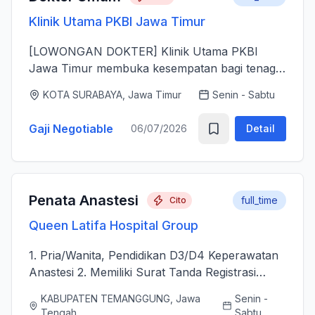
Klinik Utama PKBI Jawa Timur
[LOWONGAN DOKTER] Klinik Utama PKBI
Jawa Timur membuka kesempatan bagi tenaga
dokter untuk bergabung bersama dalam
KOTA SURABAYA, Jawa Timur
Senin - Sabtu
memberikan layanan kesehatan bagi
masyarakat. Kami mencari dokter yang memiliki
Gaji Negotiable
06/07/2026
Detail
k...
Penata Anastesi
full_time
Cito
Queen Latifa Hospital Group
1. Pria/Wanita, Pendidikan D3/D4 Keperawatan
Anastesi 2. Memiliki Surat Tanda Registrasi
(STR) aktif 2. Mampu menjalankan asuhan
KABUPATEN TEMANGGUNG, Jawa
Senin -
kepenataan anestesi sebelum, selama, dan
Tengah
Sabtu