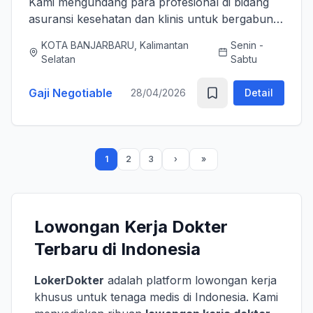
Kami mengundang para profesional di bidang
asuransi kesehatan dan klinis untuk bergabung
bersama tim kami sebagai Medical Advisor
KOTA BANJARBARU, Kalimantan
Senin -
(Senior Officer) untuk memperkuat layanan
Selatan
Sabtu
asuransi nasional kami. K...
Gaji Negotiable
28/04/2026
Detail
1
2
3
Lowongan Kerja Dokter
Terbaru di Indonesia
LokerDokter
adalah platform lowongan kerja
khusus untuk tenaga medis di Indonesia. Kami