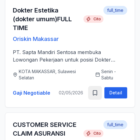
Dokter Estetika
full_time
(dokter umum)FULL
Cito
TIME
Oriskin Makassar
PT. Sapta Mandiri Sentosa membuka
Lowongan Pekerjaan untuk posisi Dokter
Estetika atau dokter umum. Anda bertanggung
KOTA MAKASSAR, Sulawesi
Senin -
jawab memberikan layanan medis estetika yang
Selatan
Sabtu
aman, profesional, dan berkualitas ti...
Gaji Negotiable
02/05/2026
Detail
CUSTOMER SERVICE
full_time
CLAIM ASURANSI
Cito