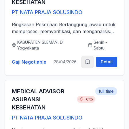
KESEHATAN
PT NATA PRAJA SOLUSINDO
Ringkasan Pekerjaan Bertanggung jawab untuk
memproses, memverifikasi, dan menganalisis
pengajuan klaim asuransi kesehatan (rawat inap
KABUPATEN SLEMAN, DI
Senin -
dan rawat jalan) secara akurat, tepat waktu,
Yogyakarta
Sabtu
serta sesuai dengan ...
Gaji Negotiable
28/04/2026
Detail
MEDICAL ADVISOR
full_time
ASURANSI
Cito
KESEHATAN
PT NATA PRAJA SOLUSINDO