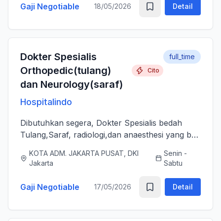
Gaji Negotiable
18/05/2026
Detail
Dokter Spesialis
full_time
Orthopedic(tulang)
Cito
dan Neurology(saraf)
Hospitalindo
Dibutuhkan segera, Dokter Spesialis bedah
Tulang,Saraf, radiologi,dan anaesthesi yang bs
melayani Pasien dengan baik, jujur, komunikatif,
KOTA ADM. JAKARTA PUSAT, DKI
Senin -
ramah dan berjiwa sosial. Bersedia bergabung
Jakarta
Sabtu
dengan tim profes...
Gaji Negotiable
17/05/2026
Detail