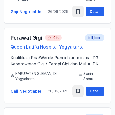
sesudah Tindakan Operasi 3....
Gaji Negotiable
26/06/2026
Detail
Perawat Gigi
full_time
Cito
Queen Latifa Hospital Yogyakarta
Kualifikasi Pria/Wanita Pendidikan minimal D3
Keperawatan Gigi / Terapi Gigi dan Mulut IPK
minimal 3.00 Memiliki Surat Tanda Registrasi
KABUPATEN SLEMAN, DI
Senin -
(STR) yang masih aktif Memiliki ijazah dan
Yogyakarta
Sabtu
sertifikat pendu...
Gaji Negotiable
20/06/2026
Detail