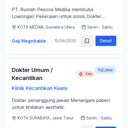
PT. Rumah Pesona Medika membuka
Lowongan Pekerjaan untuk posisi Dokter
Estetika. - Bertanggung jawab memberikan
KOTA MEDAN, Sumatera Utara
Senin - Sabtu
layanan medis estetika yang aman, profesional
dan berkualitas tinggi sesuai standar k...
Gaji Negotiable
15/06/2026
Detail
Dokter Umum /
full_time
Cito
Kecantikan
Klinik Kecantikan Keela
Dokter penanggung jawab Menangani pasien
untuk tindakan aesthetic
KOTA SURABAYA, Jawa Timur
Senin - Sabtu