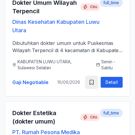
Dokter Umum Wilayah
full_time
Cito
Terpencil
Dinas Kesehatan Kabupaten Luwu
Utara
Dibutuhkan dokter umum untuk Puskesmas
Wilayah Terpencil di 4 kecamatan di Kabupaten
Luwu Utara
KABUPATEN LUWU UTARA,
Senin -
Sulawesi Selatan
Sabtu
Gaji Negotiable
16/06/2026
Detail
Dokter Estetika
full_time
Cito
(dokter umum)
PT. Rumah Pesona Medika