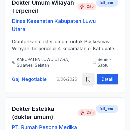
Dokter Umum Wilayah
full_time
Cito
Terpencil
Dinas Kesehatan Kabupaten Luwu
Utara
Dibutuhkan dokter umum untuk Puskesmas
Wilayah Terpencil di 4 kecamatan di Kabupaten
Luwu Utara
KABUPATEN LUWU UTARA,
Senin -
Sulawesi Selatan
Sabtu
Gaji Negotiable
16/06/2026
Detail
Dokter Estetika
full_time
Cito
(dokter umum)
PT. Rumah Pesona Medika