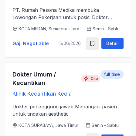
PT. Rumah Pesona Medika membuka
Lowongan Pekerjaan untuk posisi Dokter
Estetika. - Bertanggung jawab memberikan
KOTA MEDAN, Sumatera Utara
Senin - Sabtu
layanan medis estetika yang aman, profesional
dan berkualitas tinggi sesuai standar k...
Gaji Negotiable
15/06/2026
Detail
Dokter Umum /
full_time
Cito
Kecantikan
Klinik Kecantikan Keela
Dokter penanggung jawab Menangani pasien
untuk tindakan aesthetic
KOTA SURABAYA, Jawa Timur
Senin - Sabtu