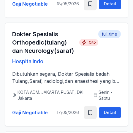
Gaji Negotiable
18/05/2026
Detail
Dokter Spesialis
full_time
Orthopedic(tulang)
Cito
dan Neurology(saraf)
Hospitalindo
Dibutuhkan segera, Dokter Spesialis bedah
Tulang,Saraf, radiologi,dan anaesthesi yang bs
melayani Pasien dengan baik, jujur, komunikatif,
KOTA ADM. JAKARTA PUSAT, DKI
Senin -
ramah dan berjiwa sosial. Bersedia bergabung
Jakarta
Sabtu
dengan tim profes...
Gaji Negotiable
17/05/2026
Detail