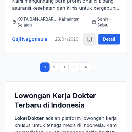
Kami mengundang para profesional di bidang
asuransi kesehatan dan klinis untuk bergabung
bersama tim kami sebagai Medical Advisor
KOTA BANJARBARU, Kalimantan
Senin -
(Senior Officer) untuk memperkuat layanan
Selatan
Sabtu
asuransi nasional kami. K...
Gaji Negotiable
28/04/2026
Detail
1
2
3
Lowongan Kerja Dokter
Terbaru di Indonesia
LokerDokter
adalah platform lowongan kerja
khusus untuk tenaga medis di Indonesia. Kami