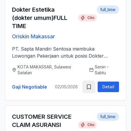
Dokter Estetika
full_time
(dokter umum)FULL
Cito
TIME
Oriskin Makassar
PT. Sapta Mandiri Sentosa membuka
Lowongan Pekerjaan untuk posisi Dokter
Estetika atau dokter umum. Anda bertanggung
KOTA MAKASSAR, Sulawesi
Senin -
jawab memberikan layanan medis estetika yang
Selatan
Sabtu
aman, profesional, dan berkualitas ti...
Gaji Negotiable
02/05/2026
Detail
CUSTOMER SERVICE
full_time
CLAIM ASURANSI
Cito