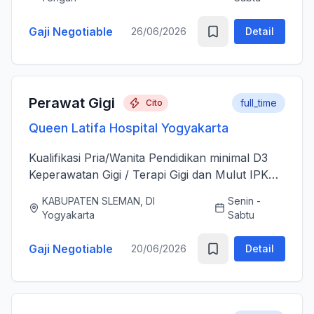
sesudah Tindakan Operasi 3....
Gaji Negotiable
26/06/2026
Detail
Perawat Gigi
full_time
Cito
Queen Latifa Hospital Yogyakarta
Kualifikasi Pria/Wanita Pendidikan minimal D3
Keperawatan Gigi / Terapi Gigi dan Mulut IPK
minimal 3.00 Memiliki Surat Tanda Registrasi
KABUPATEN SLEMAN, DI
Senin -
(STR) yang masih aktif Memiliki ijazah dan
Yogyakarta
Sabtu
sertifikat pendu...
Gaji Negotiable
20/06/2026
Detail