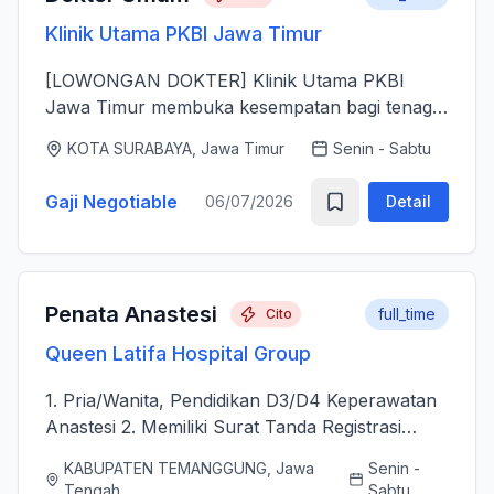
Klinik Utama PKBI Jawa Timur
[LOWONGAN DOKTER] Klinik Utama PKBI
Jawa Timur membuka kesempatan bagi tenaga
dokter untuk bergabung bersama dalam
KOTA SURABAYA, Jawa Timur
Senin - Sabtu
memberikan layanan kesehatan bagi
masyarakat. Kami mencari dokter yang memiliki
Gaji Negotiable
06/07/2026
Detail
k...
Penata Anastesi
full_time
Cito
Queen Latifa Hospital Group
1. Pria/Wanita, Pendidikan D3/D4 Keperawatan
Anastesi 2. Memiliki Surat Tanda Registrasi
(STR) aktif 2. Mampu menjalankan asuhan
KABUPATEN TEMANGGUNG, Jawa
Senin -
kepenataan anestesi sebelum, selama, dan
Tengah
Sabtu