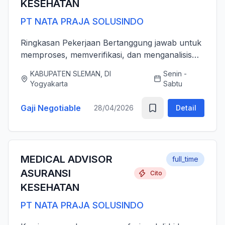
KESEHATAN
PT NATA PRAJA SOLUSINDO
Ringkasan Pekerjaan Bertanggung jawab untuk
memproses, memverifikasi, dan menganalisis
pengajuan klaim asuransi kesehatan (rawat inap
KABUPATEN SLEMAN, DI
Senin -
dan rawat jalan) secara akurat, tepat waktu,
Yogyakarta
Sabtu
serta sesuai dengan ...
Gaji Negotiable
28/04/2026
Detail
MEDICAL ADVISOR
full_time
ASURANSI
Cito
KESEHATAN
PT NATA PRAJA SOLUSINDO