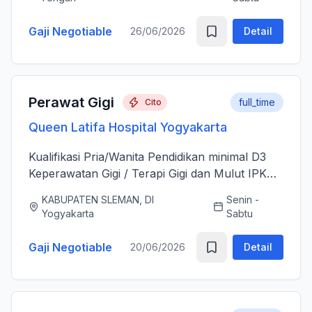
sesudah Tindakan Operasi 3....
Gaji Negotiable
26/06/2026
Detail
Perawat Gigi
full_time
Cito
Queen Latifa Hospital Yogyakarta
Kualifikasi Pria/Wanita Pendidikan minimal D3
Keperawatan Gigi / Terapi Gigi dan Mulut IPK
minimal 3.00 Memiliki Surat Tanda Registrasi
KABUPATEN SLEMAN, DI
Senin -
(STR) yang masih aktif Memiliki ijazah dan
Yogyakarta
Sabtu
sertifikat pendu...
Gaji Negotiable
20/06/2026
Detail