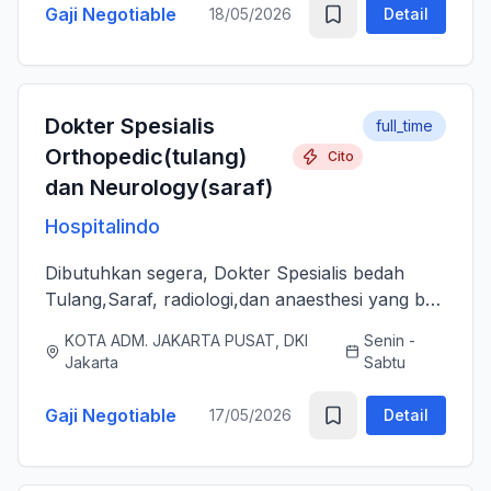
Gaji Negotiable
18/05/2026
Detail
Dokter Spesialis
full_time
Orthopedic(tulang)
Cito
dan Neurology(saraf)
Hospitalindo
Dibutuhkan segera, Dokter Spesialis bedah
Tulang,Saraf, radiologi,dan anaesthesi yang bs
melayani Pasien dengan baik, jujur, komunikatif,
KOTA ADM. JAKARTA PUSAT, DKI
Senin -
ramah dan berjiwa sosial. Bersedia bergabung
Jakarta
Sabtu
dengan tim profes...
Gaji Negotiable
17/05/2026
Detail