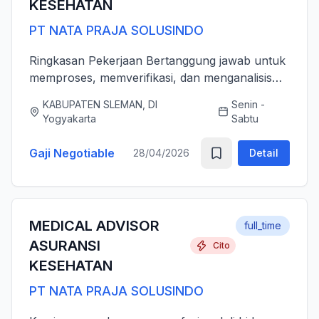
KESEHATAN
PT NATA PRAJA SOLUSINDO
Ringkasan Pekerjaan Bertanggung jawab untuk
memproses, memverifikasi, dan menganalisis
pengajuan klaim asuransi kesehatan (rawat inap
KABUPATEN SLEMAN, DI
Senin -
dan rawat jalan) secara akurat, tepat waktu,
Yogyakarta
Sabtu
serta sesuai dengan ...
Gaji Negotiable
28/04/2026
Detail
MEDICAL ADVISOR
full_time
ASURANSI
Cito
KESEHATAN
PT NATA PRAJA SOLUSINDO