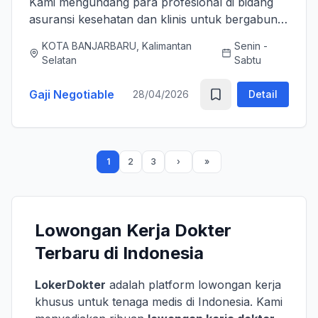
Kami mengundang para profesional di bidang
asuransi kesehatan dan klinis untuk bergabung
bersama tim kami sebagai Medical Advisor
KOTA BANJARBARU, Kalimantan
Senin -
(Senior Officer) untuk memperkuat layanan
Selatan
Sabtu
asuransi nasional kami. K...
Gaji Negotiable
28/04/2026
Detail
1
2
3
Lowongan Kerja Dokter
Terbaru di Indonesia
LokerDokter
adalah platform lowongan kerja
khusus untuk tenaga medis di Indonesia. Kami