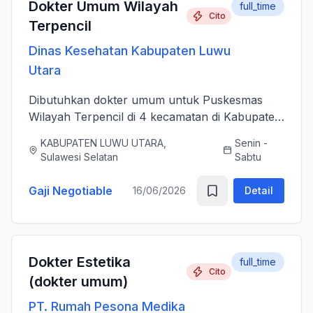
Dokter Umum Wilayah
full_time
Cito
Terpencil
Dinas Kesehatan Kabupaten Luwu
Utara
Dibutuhkan dokter umum untuk Puskesmas
Wilayah Terpencil di 4 kecamatan di Kabupaten
Luwu Utara
KABUPATEN LUWU UTARA,
Senin -
Sulawesi Selatan
Sabtu
Gaji Negotiable
16/06/2026
Detail
Dokter Estetika
full_time
Cito
(dokter umum)
PT. Rumah Pesona Medika