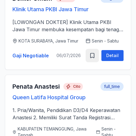
Klinik Utama PKBI Jawa Timur
[LOWONGAN DOKTER] Klinik Utama PKBI
Jawa Timur membuka kesempatan bagi tenaga
dokter untuk bergabung bersama dalam
KOTA SURABAYA, Jawa Timur
Senin - Sabtu
memberikan layanan kesehatan bagi
masyarakat. Kami mencari dokter yang memiliki
Gaji Negotiable
06/07/2026
Detail
k...
Penata Anastesi
full_time
Cito
Queen Latifa Hospital Group
1. Pria/Wanita, Pendidikan D3/D4 Keperawatan
Anastesi 2. Memiliki Surat Tanda Registrasi
(STR) aktif 2. Mampu menjalankan asuhan
KABUPATEN TEMANGGUNG, Jawa
Senin -
kepenataan anestesi sebelum, selama, dan
Tengah
Sabtu