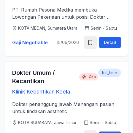
PT. Rumah Pesona Medika membuka
Lowongan Pekerjaan untuk posisi Dokter
Estetika. - Bertanggung jawab memberikan
KOTA MEDAN, Sumatera Utara
Senin - Sabtu
layanan medis estetika yang aman, profesional
dan berkualitas tinggi sesuai standar k...
Gaji Negotiable
15/06/2026
Detail
Dokter Umum /
full_time
Cito
Kecantikan
Klinik Kecantikan Keela
Dokter penanggung jawab Menangani pasien
untuk tindakan aesthetic
KOTA SURABAYA, Jawa Timur
Senin - Sabtu