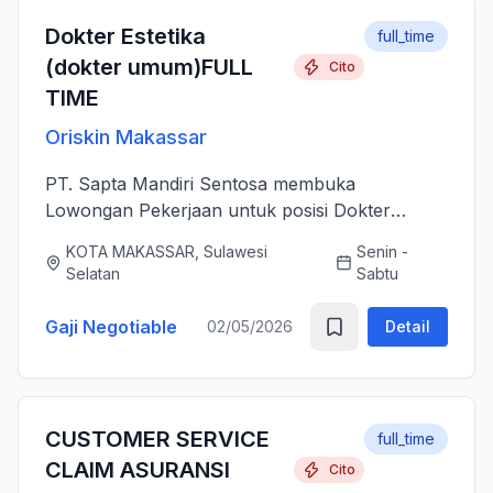
Dokter Estetika
full_time
(dokter umum)FULL
Cito
TIME
Oriskin Makassar
PT. Sapta Mandiri Sentosa membuka
Lowongan Pekerjaan untuk posisi Dokter
Estetika atau dokter umum. Anda bertanggung
KOTA MAKASSAR, Sulawesi
Senin -
jawab memberikan layanan medis estetika yang
Selatan
Sabtu
aman, profesional, dan berkualitas ti...
Gaji Negotiable
02/05/2026
Detail
CUSTOMER SERVICE
full_time
CLAIM ASURANSI
Cito