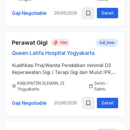
sesudah Tindakan Operasi 3....
Gaji Negotiable
26/06/2026
Detail
Perawat Gigi
full_time
Cito
Queen Latifa Hospital Yogyakarta
Kualifikasi Pria/Wanita Pendidikan minimal D3
Keperawatan Gigi / Terapi Gigi dan Mulut IPK
minimal 3.00 Memiliki Surat Tanda Registrasi
KABUPATEN SLEMAN, DI
Senin -
(STR) yang masih aktif Memiliki ijazah dan
Yogyakarta
Sabtu
sertifikat pendu...
Gaji Negotiable
20/06/2026
Detail