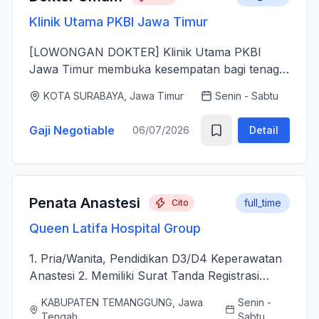
Klinik Utama PKBI Jawa Timur
[LOWONGAN DOKTER] Klinik Utama PKBI
Jawa Timur membuka kesempatan bagi tenaga
dokter untuk bergabung bersama dalam
KOTA SURABAYA, Jawa Timur
Senin - Sabtu
memberikan layanan kesehatan bagi
masyarakat. Kami mencari dokter yang memiliki
Gaji Negotiable
06/07/2026
Detail
k...
Penata Anastesi
full_time
Cito
Queen Latifa Hospital Group
1. Pria/Wanita, Pendidikan D3/D4 Keperawatan
Anastesi 2. Memiliki Surat Tanda Registrasi
(STR) aktif 2. Mampu menjalankan asuhan
KABUPATEN TEMANGGUNG, Jawa
Senin -
kepenataan anestesi sebelum, selama, dan
Tengah
Sabtu