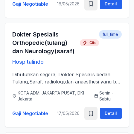
Gaji Negotiable
18/05/2026
Detail
Dokter Spesialis
full_time
Orthopedic(tulang)
Cito
dan Neurology(saraf)
Hospitalindo
Dibutuhkan segera, Dokter Spesialis bedah
Tulang,Saraf, radiologi,dan anaesthesi yang bs
melayani Pasien dengan baik, jujur, komunikatif,
KOTA ADM. JAKARTA PUSAT, DKI
Senin -
ramah dan berjiwa sosial. Bersedia bergabung
Jakarta
Sabtu
dengan tim profes...
Gaji Negotiable
17/05/2026
Detail