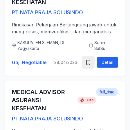
KESEHATAN
PT NATA PRAJA SOLUSINDO
Ringkasan Pekerjaan Bertanggung jawab untuk
memproses, memverifikasi, dan menganalisis
pengajuan klaim asuransi kesehatan (rawat inap
KABUPATEN SLEMAN, DI
Senin -
dan rawat jalan) secara akurat, tepat waktu,
Yogyakarta
Sabtu
serta sesuai dengan ...
Gaji Negotiable
28/04/2026
Detail
MEDICAL ADVISOR
full_time
ASURANSI
Cito
KESEHATAN
PT NATA PRAJA SOLUSINDO