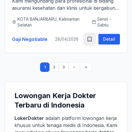
Kami mengundang para profesional di bidang
asuransi kesehatan dan klinis untuk bergabung
bersama tim kami sebagai Medical Advisor
KOTA BANJARBARU, Kalimantan
Senin -
(Senior Officer) untuk memperkuat layanan
Selatan
Sabtu
asuransi nasional kami. K...
Gaji Negotiable
28/04/2026
Detail
1
2
3
Lowongan Kerja Dokter
Terbaru di Indonesia
LokerDokter
adalah platform lowongan kerja
khusus untuk tenaga medis di Indonesia. Kami