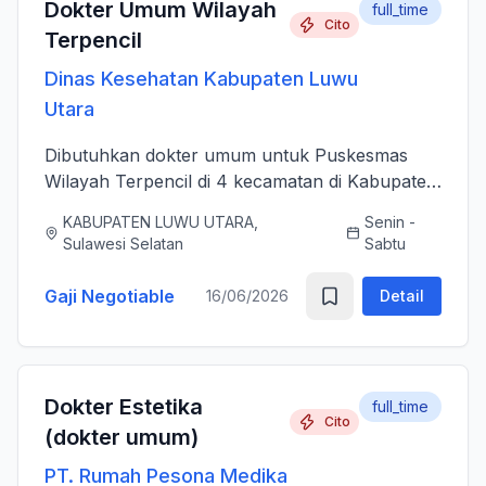
Dokter Umum Wilayah
full_time
Cito
Terpencil
Dinas Kesehatan Kabupaten Luwu
Utara
Dibutuhkan dokter umum untuk Puskesmas
Wilayah Terpencil di 4 kecamatan di Kabupaten
Luwu Utara
KABUPATEN LUWU UTARA,
Senin -
Sulawesi Selatan
Sabtu
Gaji Negotiable
16/06/2026
Detail
Dokter Estetika
full_time
Cito
(dokter umum)
PT. Rumah Pesona Medika