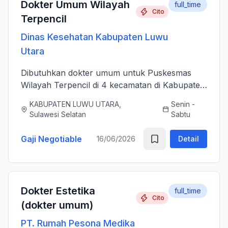
Dokter Umum Wilayah
full_time
Cito
Terpencil
Dinas Kesehatan Kabupaten Luwu
Utara
Dibutuhkan dokter umum untuk Puskesmas
Wilayah Terpencil di 4 kecamatan di Kabupaten
Luwu Utara
KABUPATEN LUWU UTARA,
Senin -
Sulawesi Selatan
Sabtu
Gaji Negotiable
16/06/2026
Detail
Dokter Estetika
full_time
Cito
(dokter umum)
PT. Rumah Pesona Medika