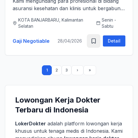
Kami mengundang para profesional di bidang
asuransi kesehatan dan klinis untuk bergabung
bersama tim kami sebagai Medical Advisor
KOTA BANJARBARU, Kalimantan
Senin -
(Senior Officer) untuk memperkuat layanan
Selatan
Sabtu
asuransi nasional kami. K...
Gaji Negotiable
28/04/2026
Detail
1
2
3
Lowongan Kerja Dokter
Terbaru di Indonesia
LokerDokter
adalah platform lowongan kerja
khusus untuk tenaga medis di Indonesia. Kami