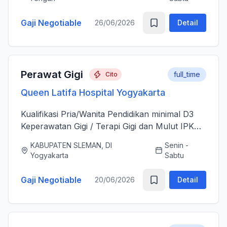
sesudah Tindakan Operasi 3....
Gaji Negotiable
26/06/2026
Detail
Perawat Gigi
full_time
Cito
Queen Latifa Hospital Yogyakarta
Kualifikasi Pria/Wanita Pendidikan minimal D3
Keperawatan Gigi / Terapi Gigi dan Mulut IPK
minimal 3.00 Memiliki Surat Tanda Registrasi
KABUPATEN SLEMAN, DI
Senin -
(STR) yang masih aktif Memiliki ijazah dan
Yogyakarta
Sabtu
sertifikat pendu...
Gaji Negotiable
20/06/2026
Detail