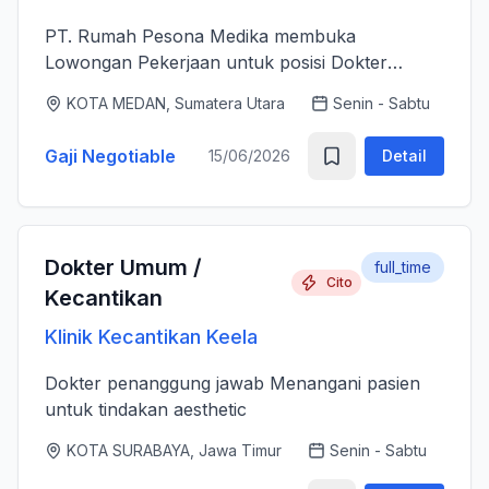
PT. Rumah Pesona Medika membuka
Lowongan Pekerjaan untuk posisi Dokter
Estetika. - Bertanggung jawab memberikan
KOTA MEDAN, Sumatera Utara
Senin - Sabtu
layanan medis estetika yang aman, profesional
dan berkualitas tinggi sesuai standar k...
Gaji Negotiable
15/06/2026
Detail
Dokter Umum /
full_time
Cito
Kecantikan
Klinik Kecantikan Keela
Dokter penanggung jawab Menangani pasien
untuk tindakan aesthetic
KOTA SURABAYA, Jawa Timur
Senin - Sabtu