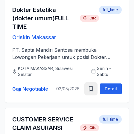
Dokter Estetika
full_time
(dokter umum)FULL
Cito
TIME
Oriskin Makassar
PT. Sapta Mandiri Sentosa membuka
Lowongan Pekerjaan untuk posisi Dokter
Estetika atau dokter umum. Anda bertanggung
KOTA MAKASSAR, Sulawesi
Senin -
jawab memberikan layanan medis estetika yang
Selatan
Sabtu
aman, profesional, dan berkualitas ti...
Gaji Negotiable
02/05/2026
Detail
CUSTOMER SERVICE
full_time
CLAIM ASURANSI
Cito