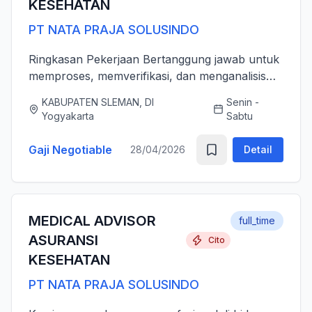
KESEHATAN
PT NATA PRAJA SOLUSINDO
Ringkasan Pekerjaan Bertanggung jawab untuk
memproses, memverifikasi, dan menganalisis
pengajuan klaim asuransi kesehatan (rawat inap
KABUPATEN SLEMAN, DI
Senin -
dan rawat jalan) secara akurat, tepat waktu,
Yogyakarta
Sabtu
serta sesuai dengan ...
Gaji Negotiable
28/04/2026
Detail
MEDICAL ADVISOR
full_time
ASURANSI
Cito
KESEHATAN
PT NATA PRAJA SOLUSINDO