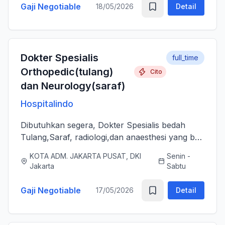
Gaji Negotiable
18/05/2026
Detail
Dokter Spesialis
full_time
Orthopedic(tulang)
Cito
dan Neurology(saraf)
Hospitalindo
Dibutuhkan segera, Dokter Spesialis bedah
Tulang,Saraf, radiologi,dan anaesthesi yang bs
melayani Pasien dengan baik, jujur, komunikatif,
KOTA ADM. JAKARTA PUSAT, DKI
Senin -
ramah dan berjiwa sosial. Bersedia bergabung
Jakarta
Sabtu
dengan tim profes...
Gaji Negotiable
17/05/2026
Detail