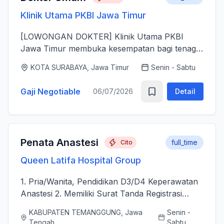
Klinik Utama PKBI Jawa Timur
[LOWONGAN DOKTER] Klinik Utama PKBI
Jawa Timur membuka kesempatan bagi tenaga
dokter untuk bergabung bersama dalam
KOTA SURABAYA, Jawa Timur
Senin - Sabtu
memberikan layanan kesehatan bagi
masyarakat. Kami mencari dokter yang memiliki
Gaji Negotiable
06/07/2026
Detail
k...
Penata Anastesi
full_time
Cito
Queen Latifa Hospital Group
1. Pria/Wanita, Pendidikan D3/D4 Keperawatan
Anastesi 2. Memiliki Surat Tanda Registrasi
(STR) aktif 2. Mampu menjalankan asuhan
KABUPATEN TEMANGGUNG, Jawa
Senin -
kepenataan anestesi sebelum, selama, dan
Tengah
Sabtu