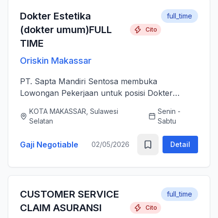
Dokter Estetika
full_time
(dokter umum)FULL
Cito
TIME
Oriskin Makassar
PT. Sapta Mandiri Sentosa membuka
Lowongan Pekerjaan untuk posisi Dokter
Estetika atau dokter umum. Anda bertanggung
KOTA MAKASSAR, Sulawesi
Senin -
jawab memberikan layanan medis estetika yang
Selatan
Sabtu
aman, profesional, dan berkualitas ti...
Gaji Negotiable
02/05/2026
Detail
CUSTOMER SERVICE
full_time
CLAIM ASURANSI
Cito