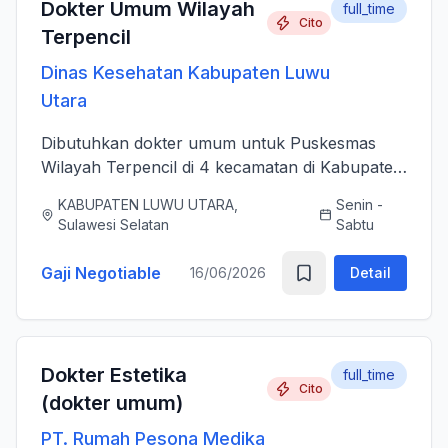
Dokter Umum Wilayah
full_time
Cito
Terpencil
Dinas Kesehatan Kabupaten Luwu
Utara
Dibutuhkan dokter umum untuk Puskesmas
Wilayah Terpencil di 4 kecamatan di Kabupaten
Luwu Utara
KABUPATEN LUWU UTARA,
Senin -
Sulawesi Selatan
Sabtu
Gaji Negotiable
16/06/2026
Detail
Dokter Estetika
full_time
Cito
(dokter umum)
PT. Rumah Pesona Medika