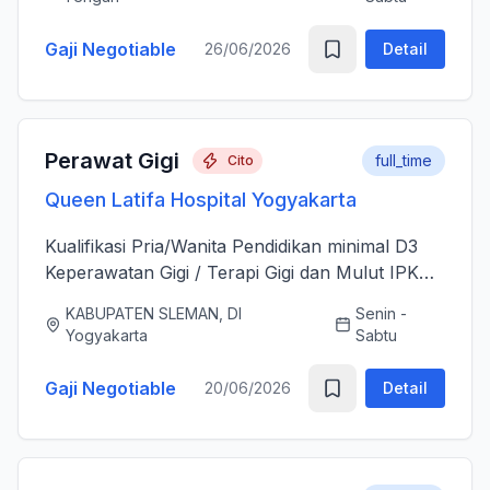
sesudah Tindakan Operasi 3....
Gaji Negotiable
26/06/2026
Detail
Perawat Gigi
full_time
Cito
Queen Latifa Hospital Yogyakarta
Kualifikasi Pria/Wanita Pendidikan minimal D3
Keperawatan Gigi / Terapi Gigi dan Mulut IPK
minimal 3.00 Memiliki Surat Tanda Registrasi
KABUPATEN SLEMAN, DI
Senin -
(STR) yang masih aktif Memiliki ijazah dan
Yogyakarta
Sabtu
sertifikat pendu...
Gaji Negotiable
20/06/2026
Detail