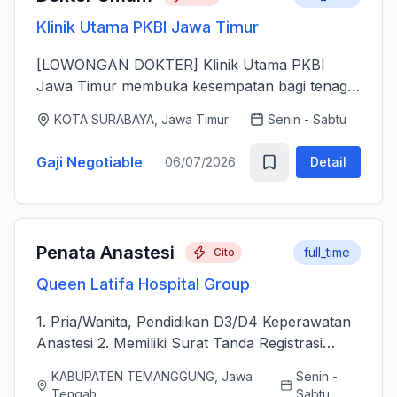
Klinik Utama PKBI Jawa Timur
[LOWONGAN DOKTER] Klinik Utama PKBI
Jawa Timur membuka kesempatan bagi tenaga
dokter untuk bergabung bersama dalam
KOTA SURABAYA, Jawa Timur
Senin - Sabtu
memberikan layanan kesehatan bagi
masyarakat. Kami mencari dokter yang memiliki
Gaji Negotiable
06/07/2026
Detail
k...
Penata Anastesi
full_time
Cito
Queen Latifa Hospital Group
1. Pria/Wanita, Pendidikan D3/D4 Keperawatan
Anastesi 2. Memiliki Surat Tanda Registrasi
(STR) aktif 2. Mampu menjalankan asuhan
KABUPATEN TEMANGGUNG, Jawa
Senin -
kepenataan anestesi sebelum, selama, dan
Tengah
Sabtu