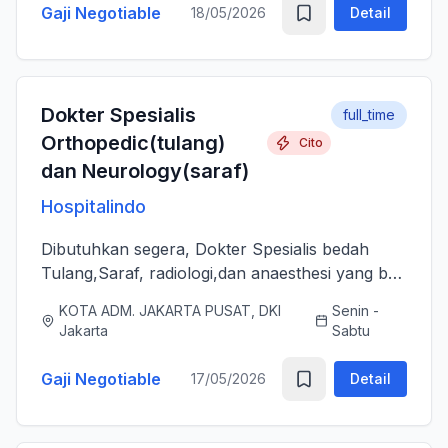
Gaji Negotiable
18/05/2026
Detail
Dokter Spesialis
full_time
Orthopedic(tulang)
Cito
dan Neurology(saraf)
Hospitalindo
Dibutuhkan segera, Dokter Spesialis bedah
Tulang,Saraf, radiologi,dan anaesthesi yang bs
melayani Pasien dengan baik, jujur, komunikatif,
KOTA ADM. JAKARTA PUSAT, DKI
Senin -
ramah dan berjiwa sosial. Bersedia bergabung
Jakarta
Sabtu
dengan tim profes...
Gaji Negotiable
17/05/2026
Detail