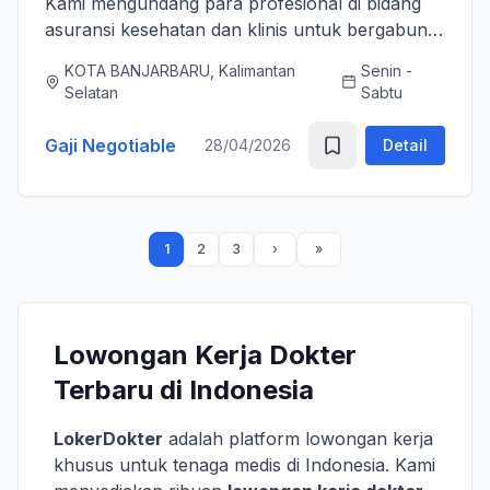
Kami mengundang para profesional di bidang
asuransi kesehatan dan klinis untuk bergabung
bersama tim kami sebagai Medical Advisor
KOTA BANJARBARU, Kalimantan
Senin -
(Senior Officer) untuk memperkuat layanan
Selatan
Sabtu
asuransi nasional kami. K...
Gaji Negotiable
28/04/2026
Detail
1
2
3
Lowongan Kerja Dokter
Terbaru di Indonesia
LokerDokter
adalah platform lowongan kerja
khusus untuk tenaga medis di Indonesia. Kami