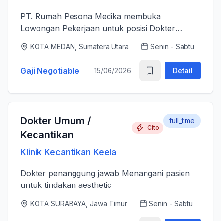
PT. Rumah Pesona Medika membuka
Lowongan Pekerjaan untuk posisi Dokter
Estetika. - Bertanggung jawab memberikan
KOTA MEDAN, Sumatera Utara
Senin - Sabtu
layanan medis estetika yang aman, profesional
dan berkualitas tinggi sesuai standar k...
Gaji Negotiable
15/06/2026
Detail
Dokter Umum /
full_time
Cito
Kecantikan
Klinik Kecantikan Keela
Dokter penanggung jawab Menangani pasien
untuk tindakan aesthetic
KOTA SURABAYA, Jawa Timur
Senin - Sabtu