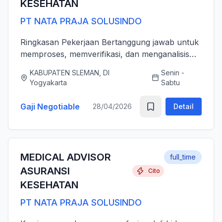
KESEHATAN
PT NATA PRAJA SOLUSINDO
Ringkasan Pekerjaan Bertanggung jawab untuk
memproses, memverifikasi, dan menganalisis
pengajuan klaim asuransi kesehatan (rawat inap
KABUPATEN SLEMAN, DI
Senin -
dan rawat jalan) secara akurat, tepat waktu,
Yogyakarta
Sabtu
serta sesuai dengan ...
Gaji Negotiable
28/04/2026
Detail
MEDICAL ADVISOR
full_time
ASURANSI
Cito
KESEHATAN
PT NATA PRAJA SOLUSINDO