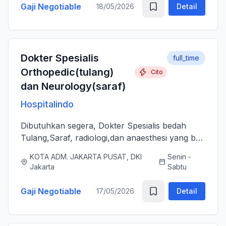
Gaji Negotiable
18/05/2026
Detail
Dokter Spesialis
full_time
Orthopedic(tulang)
Cito
dan Neurology(saraf)
Hospitalindo
Dibutuhkan segera, Dokter Spesialis bedah
Tulang,Saraf, radiologi,dan anaesthesi yang bs
melayani Pasien dengan baik, jujur, komunikatif,
KOTA ADM. JAKARTA PUSAT, DKI
Senin -
ramah dan berjiwa sosial. Bersedia bergabung
Jakarta
Sabtu
dengan tim profes...
Gaji Negotiable
17/05/2026
Detail