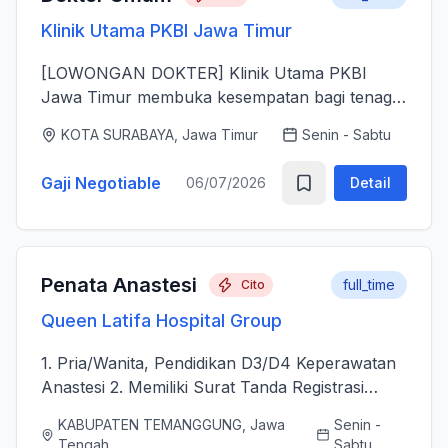
Klinik Utama PKBI Jawa Timur
[LOWONGAN DOKTER] Klinik Utama PKBI
Jawa Timur membuka kesempatan bagi tenaga
dokter untuk bergabung bersama dalam
KOTA SURABAYA, Jawa Timur
Senin - Sabtu
memberikan layanan kesehatan bagi
masyarakat. Kami mencari dokter yang memiliki
Gaji Negotiable
06/07/2026
Detail
k...
Penata Anastesi
full_time
Cito
Queen Latifa Hospital Group
1. Pria/Wanita, Pendidikan D3/D4 Keperawatan
Anastesi 2. Memiliki Surat Tanda Registrasi
(STR) aktif 2. Mampu menjalankan asuhan
KABUPATEN TEMANGGUNG, Jawa
Senin -
kepenataan anestesi sebelum, selama, dan
Tengah
Sabtu