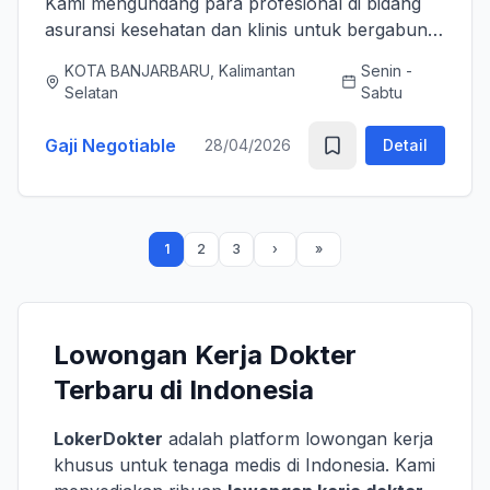
Kami mengundang para profesional di bidang
asuransi kesehatan dan klinis untuk bergabung
bersama tim kami sebagai Medical Advisor
KOTA BANJARBARU, Kalimantan
Senin -
(Senior Officer) untuk memperkuat layanan
Selatan
Sabtu
asuransi nasional kami. K...
Gaji Negotiable
28/04/2026
Detail
1
2
3
Lowongan Kerja Dokter
Terbaru di Indonesia
LokerDokter
adalah platform lowongan kerja
khusus untuk tenaga medis di Indonesia. Kami