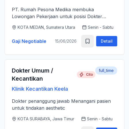
PT. Rumah Pesona Medika membuka
Lowongan Pekerjaan untuk posisi Dokter
Estetika. - Bertanggung jawab memberikan
KOTA MEDAN, Sumatera Utara
Senin - Sabtu
layanan medis estetika yang aman, profesional
dan berkualitas tinggi sesuai standar k...
Gaji Negotiable
15/06/2026
Detail
Dokter Umum /
full_time
Cito
Kecantikan
Klinik Kecantikan Keela
Dokter penanggung jawab Menangani pasien
untuk tindakan aesthetic
KOTA SURABAYA, Jawa Timur
Senin - Sabtu