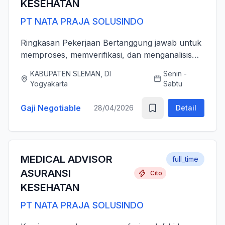
KESEHATAN
PT NATA PRAJA SOLUSINDO
Ringkasan Pekerjaan Bertanggung jawab untuk
memproses, memverifikasi, dan menganalisis
pengajuan klaim asuransi kesehatan (rawat inap
KABUPATEN SLEMAN, DI
Senin -
dan rawat jalan) secara akurat, tepat waktu,
Yogyakarta
Sabtu
serta sesuai dengan ...
Gaji Negotiable
28/04/2026
Detail
MEDICAL ADVISOR
full_time
ASURANSI
Cito
KESEHATAN
PT NATA PRAJA SOLUSINDO