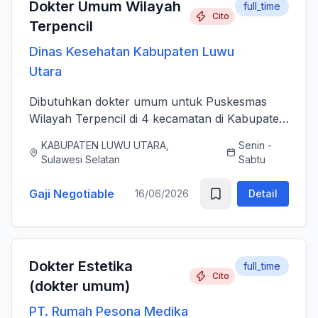
Dokter Umum Wilayah
full_time
Cito
Terpencil
Dinas Kesehatan Kabupaten Luwu
Utara
Dibutuhkan dokter umum untuk Puskesmas
Wilayah Terpencil di 4 kecamatan di Kabupaten
Luwu Utara
KABUPATEN LUWU UTARA,
Senin -
Sulawesi Selatan
Sabtu
Gaji Negotiable
16/06/2026
Detail
Dokter Estetika
full_time
Cito
(dokter umum)
PT. Rumah Pesona Medika