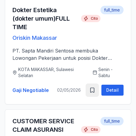
Dokter Estetika
full_time
(dokter umum)FULL
Cito
TIME
Oriskin Makassar
PT. Sapta Mandiri Sentosa membuka
Lowongan Pekerjaan untuk posisi Dokter
Estetika atau dokter umum. Anda bertanggung
KOTA MAKASSAR, Sulawesi
Senin -
jawab memberikan layanan medis estetika yang
Selatan
Sabtu
aman, profesional, dan berkualitas ti...
Gaji Negotiable
02/05/2026
Detail
CUSTOMER SERVICE
full_time
CLAIM ASURANSI
Cito