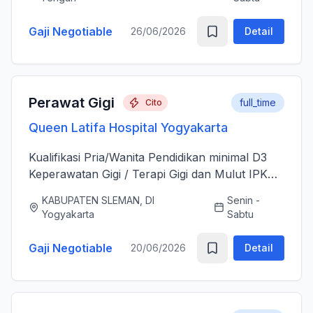
sesudah Tindakan Operasi 3....
Gaji Negotiable
26/06/2026
Detail
Perawat Gigi
full_time
Cito
Queen Latifa Hospital Yogyakarta
Kualifikasi Pria/Wanita Pendidikan minimal D3
Keperawatan Gigi / Terapi Gigi dan Mulut IPK
minimal 3.00 Memiliki Surat Tanda Registrasi
KABUPATEN SLEMAN, DI
Senin -
(STR) yang masih aktif Memiliki ijazah dan
Yogyakarta
Sabtu
sertifikat pendu...
Gaji Negotiable
20/06/2026
Detail