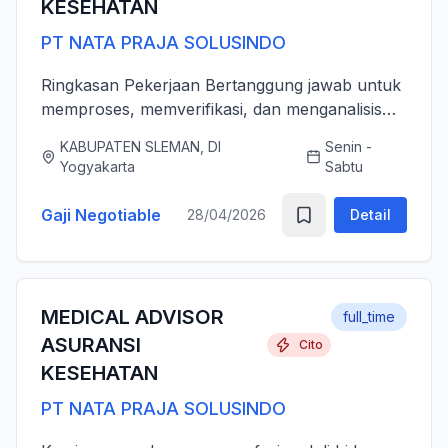
KESEHATAN
PT NATA PRAJA SOLUSINDO
Ringkasan Pekerjaan Bertanggung jawab untuk
memproses, memverifikasi, dan menganalisis
pengajuan klaim asuransi kesehatan (rawat inap
KABUPATEN SLEMAN, DI
Senin -
dan rawat jalan) secara akurat, tepat waktu,
Yogyakarta
Sabtu
serta sesuai dengan ...
Gaji Negotiable
28/04/2026
Detail
MEDICAL ADVISOR
full_time
ASURANSI
Cito
KESEHATAN
PT NATA PRAJA SOLUSINDO