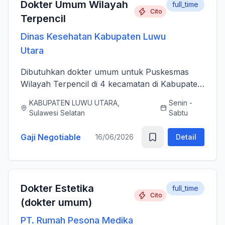
Dokter Umum Wilayah
full_time
Cito
Terpencil
Dinas Kesehatan Kabupaten Luwu
Utara
Dibutuhkan dokter umum untuk Puskesmas
Wilayah Terpencil di 4 kecamatan di Kabupaten
Luwu Utara
KABUPATEN LUWU UTARA,
Senin -
Sulawesi Selatan
Sabtu
Gaji Negotiable
16/06/2026
Detail
Dokter Estetika
full_time
Cito
(dokter umum)
PT. Rumah Pesona Medika