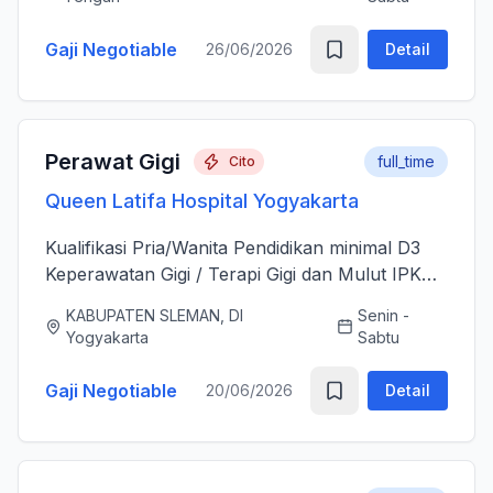
sesudah Tindakan Operasi 3....
Gaji Negotiable
26/06/2026
Detail
Perawat Gigi
full_time
Cito
Queen Latifa Hospital Yogyakarta
Kualifikasi Pria/Wanita Pendidikan minimal D3
Keperawatan Gigi / Terapi Gigi dan Mulut IPK
minimal 3.00 Memiliki Surat Tanda Registrasi
KABUPATEN SLEMAN, DI
Senin -
(STR) yang masih aktif Memiliki ijazah dan
Yogyakarta
Sabtu
sertifikat pendu...
Gaji Negotiable
20/06/2026
Detail