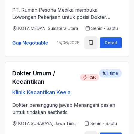
PT. Rumah Pesona Medika membuka
Lowongan Pekerjaan untuk posisi Dokter
Estetika. - Bertanggung jawab memberikan
KOTA MEDAN, Sumatera Utara
Senin - Sabtu
layanan medis estetika yang aman, profesional
dan berkualitas tinggi sesuai standar k...
Gaji Negotiable
15/06/2026
Detail
Dokter Umum /
full_time
Cito
Kecantikan
Klinik Kecantikan Keela
Dokter penanggung jawab Menangani pasien
untuk tindakan aesthetic
KOTA SURABAYA, Jawa Timur
Senin - Sabtu