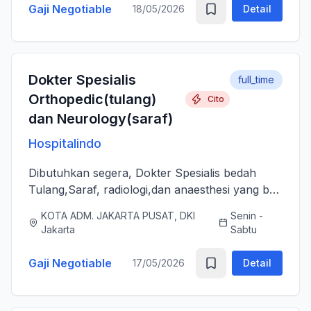
Gaji Negotiable
18/05/2026
Detail
Dokter Spesialis
full_time
Orthopedic(tulang)
Cito
dan Neurology(saraf)
Hospitalindo
Dibutuhkan segera, Dokter Spesialis bedah
Tulang,Saraf, radiologi,dan anaesthesi yang bs
melayani Pasien dengan baik, jujur, komunikatif,
KOTA ADM. JAKARTA PUSAT, DKI
Senin -
ramah dan berjiwa sosial. Bersedia bergabung
Jakarta
Sabtu
dengan tim profes...
Gaji Negotiable
17/05/2026
Detail