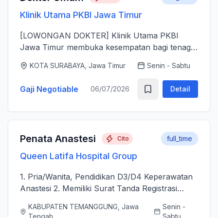
Klinik Utama PKBI Jawa Timur
[LOWONGAN DOKTER] Klinik Utama PKBI
Jawa Timur membuka kesempatan bagi tenaga
dokter untuk bergabung bersama dalam
KOTA SURABAYA, Jawa Timur
Senin - Sabtu
memberikan layanan kesehatan bagi
masyarakat. Kami mencari dokter yang memiliki
Gaji Negotiable
06/07/2026
Detail
k...
Penata Anastesi
full_time
Cito
Queen Latifa Hospital Group
1. Pria/Wanita, Pendidikan D3/D4 Keperawatan
Anastesi 2. Memiliki Surat Tanda Registrasi
(STR) aktif 2. Mampu menjalankan asuhan
KABUPATEN TEMANGGUNG, Jawa
Senin -
kepenataan anestesi sebelum, selama, dan
Tengah
Sabtu