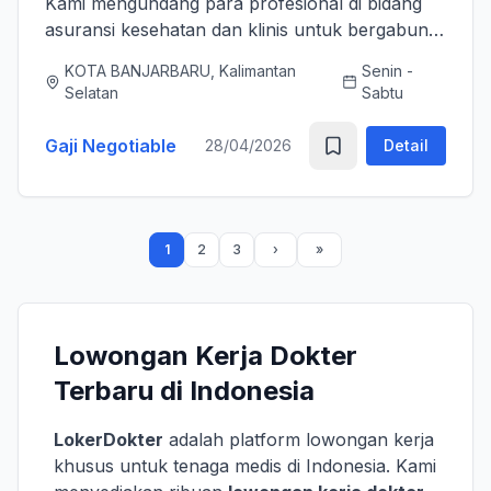
Kami mengundang para profesional di bidang
asuransi kesehatan dan klinis untuk bergabung
bersama tim kami sebagai Medical Advisor
KOTA BANJARBARU, Kalimantan
Senin -
(Senior Officer) untuk memperkuat layanan
Selatan
Sabtu
asuransi nasional kami. K...
Gaji Negotiable
28/04/2026
Detail
1
2
3
Lowongan Kerja Dokter
Terbaru di Indonesia
LokerDokter
adalah platform lowongan kerja
khusus untuk tenaga medis di Indonesia. Kami