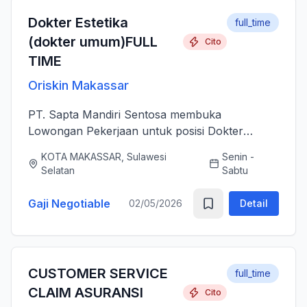
Dokter Estetika
full_time
(dokter umum)FULL
Cito
TIME
Oriskin Makassar
PT. Sapta Mandiri Sentosa membuka
Lowongan Pekerjaan untuk posisi Dokter
Estetika atau dokter umum. Anda bertanggung
KOTA MAKASSAR, Sulawesi
Senin -
jawab memberikan layanan medis estetika yang
Selatan
Sabtu
aman, profesional, dan berkualitas ti...
Gaji Negotiable
02/05/2026
Detail
CUSTOMER SERVICE
full_time
CLAIM ASURANSI
Cito