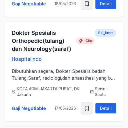
Gaji Negotiable
18/05/2026
Detail
Dokter Spesialis
full_time
Orthopedic(tulang)
Cito
dan Neurology(saraf)
Hospitalindo
Dibutuhkan segera, Dokter Spesialis bedah
Tulang,Saraf, radiologi,dan anaesthesi yang bs
melayani Pasien dengan baik, jujur, komunikatif,
KOTA ADM. JAKARTA PUSAT, DKI
Senin -
ramah dan berjiwa sosial. Bersedia bergabung
Jakarta
Sabtu
dengan tim profes...
Gaji Negotiable
17/05/2026
Detail