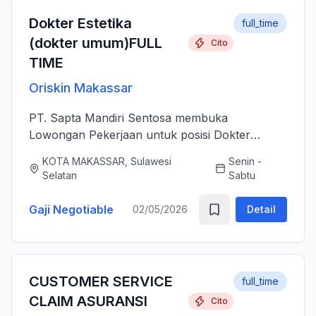
Dokter Estetika
full_time
(dokter umum)FULL
Cito
TIME
Oriskin Makassar
PT. Sapta Mandiri Sentosa membuka
Lowongan Pekerjaan untuk posisi Dokter
Estetika atau dokter umum. Anda bertanggung
KOTA MAKASSAR, Sulawesi
Senin -
jawab memberikan layanan medis estetika yang
Selatan
Sabtu
aman, profesional, dan berkualitas ti...
Gaji Negotiable
02/05/2026
Detail
CUSTOMER SERVICE
full_time
CLAIM ASURANSI
Cito