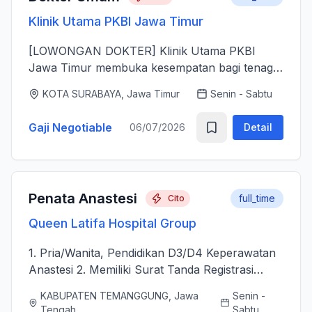
Klinik Utama PKBI Jawa Timur
[LOWONGAN DOKTER] Klinik Utama PKBI
Jawa Timur membuka kesempatan bagi tenaga
dokter untuk bergabung bersama dalam
KOTA SURABAYA, Jawa Timur
Senin - Sabtu
memberikan layanan kesehatan bagi
masyarakat. Kami mencari dokter yang memiliki
Gaji Negotiable
06/07/2026
Detail
k...
Penata Anastesi
full_time
Cito
Queen Latifa Hospital Group
1. Pria/Wanita, Pendidikan D3/D4 Keperawatan
Anastesi 2. Memiliki Surat Tanda Registrasi
(STR) aktif 2. Mampu menjalankan asuhan
KABUPATEN TEMANGGUNG, Jawa
Senin -
kepenataan anestesi sebelum, selama, dan
Tengah
Sabtu