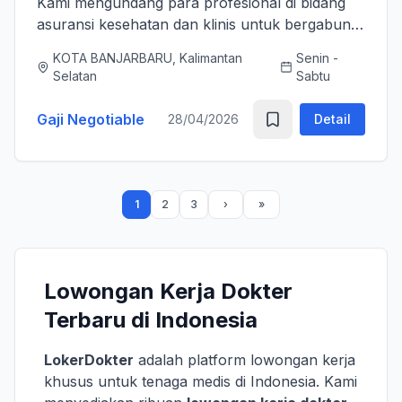
Kami mengundang para profesional di bidang
asuransi kesehatan dan klinis untuk bergabung
bersama tim kami sebagai Medical Advisor
KOTA BANJARBARU, Kalimantan
Senin -
(Senior Officer) untuk memperkuat layanan
Selatan
Sabtu
asuransi nasional kami. K...
Gaji Negotiable
28/04/2026
Detail
1
2
3
Lowongan Kerja Dokter
Terbaru di Indonesia
LokerDokter
adalah platform lowongan kerja
khusus untuk tenaga medis di Indonesia. Kami