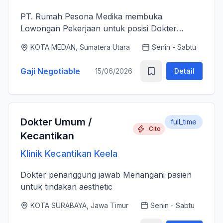
PT. Rumah Pesona Medika membuka
Lowongan Pekerjaan untuk posisi Dokter
Estetika. - Bertanggung jawab memberikan
KOTA MEDAN, Sumatera Utara
Senin - Sabtu
layanan medis estetika yang aman, profesional
dan berkualitas tinggi sesuai standar k...
Gaji Negotiable
15/06/2026
Detail
Dokter Umum /
full_time
Cito
Kecantikan
Klinik Kecantikan Keela
Dokter penanggung jawab Menangani pasien
untuk tindakan aesthetic
KOTA SURABAYA, Jawa Timur
Senin - Sabtu