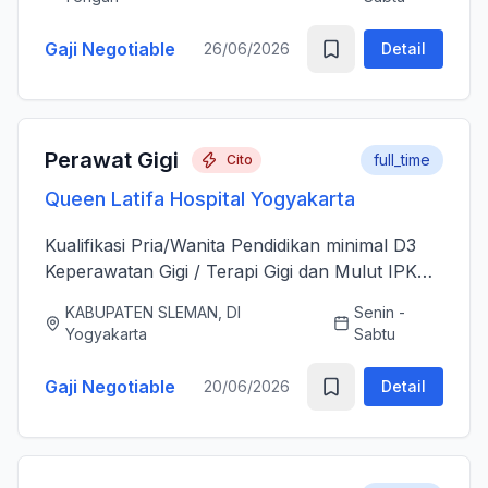
sesudah Tindakan Operasi 3....
Gaji Negotiable
26/06/2026
Detail
Perawat Gigi
full_time
Cito
Queen Latifa Hospital Yogyakarta
Kualifikasi Pria/Wanita Pendidikan minimal D3
Keperawatan Gigi / Terapi Gigi dan Mulut IPK
minimal 3.00 Memiliki Surat Tanda Registrasi
KABUPATEN SLEMAN, DI
Senin -
(STR) yang masih aktif Memiliki ijazah dan
Yogyakarta
Sabtu
sertifikat pendu...
Gaji Negotiable
20/06/2026
Detail