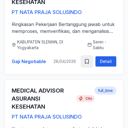
KESEHATAN
PT NATA PRAJA SOLUSINDO
Ringkasan Pekerjaan Bertanggung jawab untuk
memproses, memverifikasi, dan menganalisis
pengajuan klaim asuransi kesehatan (rawat inap
KABUPATEN SLEMAN, DI
Senin -
dan rawat jalan) secara akurat, tepat waktu,
Yogyakarta
Sabtu
serta sesuai dengan ...
Gaji Negotiable
28/04/2026
Detail
MEDICAL ADVISOR
full_time
ASURANSI
Cito
KESEHATAN
PT NATA PRAJA SOLUSINDO