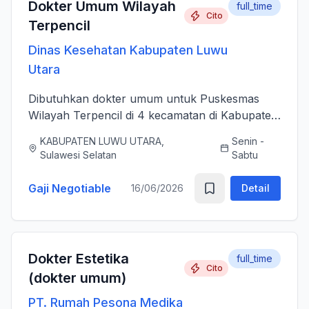
Dokter Umum Wilayah
full_time
Cito
Terpencil
Dinas Kesehatan Kabupaten Luwu
Utara
Dibutuhkan dokter umum untuk Puskesmas
Wilayah Terpencil di 4 kecamatan di Kabupaten
Luwu Utara
KABUPATEN LUWU UTARA,
Senin -
Sulawesi Selatan
Sabtu
Gaji Negotiable
16/06/2026
Detail
Dokter Estetika
full_time
Cito
(dokter umum)
PT. Rumah Pesona Medika