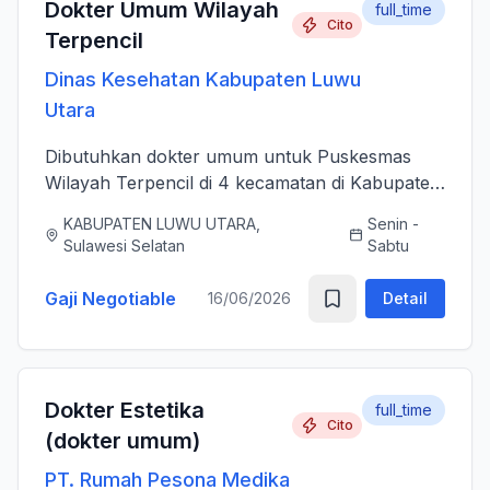
Dokter Umum Wilayah
full_time
Cito
Terpencil
Dinas Kesehatan Kabupaten Luwu
Utara
Dibutuhkan dokter umum untuk Puskesmas
Wilayah Terpencil di 4 kecamatan di Kabupaten
Luwu Utara
KABUPATEN LUWU UTARA,
Senin -
Sulawesi Selatan
Sabtu
Gaji Negotiable
16/06/2026
Detail
Dokter Estetika
full_time
Cito
(dokter umum)
PT. Rumah Pesona Medika