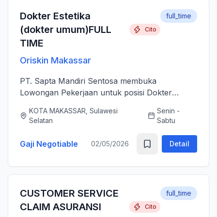
Dokter Estetika
full_time
(dokter umum)FULL
Cito
TIME
Oriskin Makassar
PT. Sapta Mandiri Sentosa membuka
Lowongan Pekerjaan untuk posisi Dokter
Estetika atau dokter umum. Anda bertanggung
KOTA MAKASSAR, Sulawesi
Senin -
jawab memberikan layanan medis estetika yang
Selatan
Sabtu
aman, profesional, dan berkualitas ti...
Gaji Negotiable
02/05/2026
Detail
CUSTOMER SERVICE
full_time
CLAIM ASURANSI
Cito