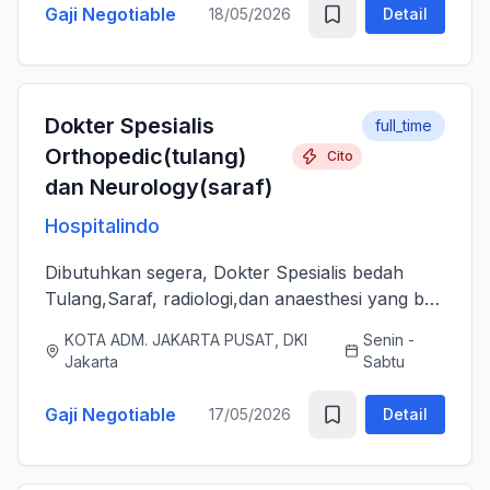
Gaji Negotiable
18/05/2026
Detail
Dokter Spesialis
full_time
Orthopedic(tulang)
Cito
dan Neurology(saraf)
Hospitalindo
Dibutuhkan segera, Dokter Spesialis bedah
Tulang,Saraf, radiologi,dan anaesthesi yang bs
melayani Pasien dengan baik, jujur, komunikatif,
KOTA ADM. JAKARTA PUSAT, DKI
Senin -
ramah dan berjiwa sosial. Bersedia bergabung
Jakarta
Sabtu
dengan tim profes...
Gaji Negotiable
17/05/2026
Detail