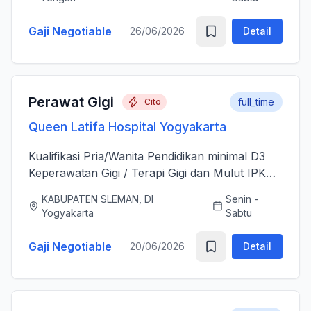
sesudah Tindakan Operasi 3....
Gaji Negotiable
26/06/2026
Detail
Perawat Gigi
full_time
Cito
Queen Latifa Hospital Yogyakarta
Kualifikasi Pria/Wanita Pendidikan minimal D3
Keperawatan Gigi / Terapi Gigi dan Mulut IPK
minimal 3.00 Memiliki Surat Tanda Registrasi
KABUPATEN SLEMAN, DI
Senin -
(STR) yang masih aktif Memiliki ijazah dan
Yogyakarta
Sabtu
sertifikat pendu...
Gaji Negotiable
20/06/2026
Detail