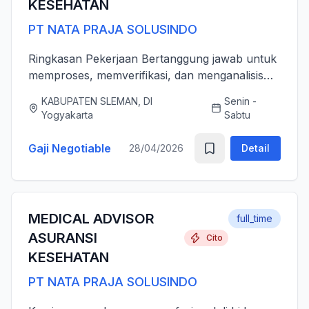
KESEHATAN
PT NATA PRAJA SOLUSINDO
Ringkasan Pekerjaan Bertanggung jawab untuk
memproses, memverifikasi, dan menganalisis
pengajuan klaim asuransi kesehatan (rawat inap
KABUPATEN SLEMAN, DI
Senin -
dan rawat jalan) secara akurat, tepat waktu,
Yogyakarta
Sabtu
serta sesuai dengan ...
Gaji Negotiable
28/04/2026
Detail
MEDICAL ADVISOR
full_time
ASURANSI
Cito
KESEHATAN
PT NATA PRAJA SOLUSINDO