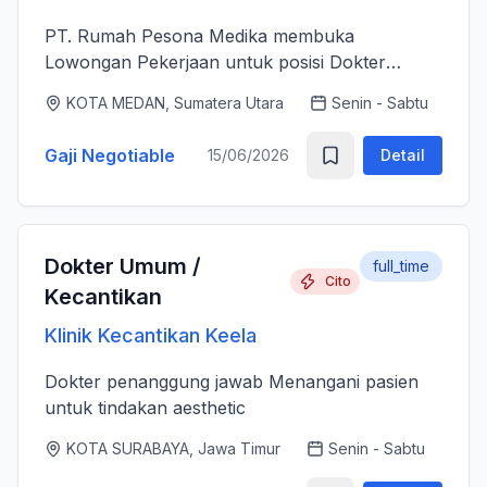
PT. Rumah Pesona Medika membuka
Lowongan Pekerjaan untuk posisi Dokter
Estetika. - Bertanggung jawab memberikan
KOTA MEDAN, Sumatera Utara
Senin - Sabtu
layanan medis estetika yang aman, profesional
dan berkualitas tinggi sesuai standar k...
Gaji Negotiable
15/06/2026
Detail
Dokter Umum /
full_time
Cito
Kecantikan
Klinik Kecantikan Keela
Dokter penanggung jawab Menangani pasien
untuk tindakan aesthetic
KOTA SURABAYA, Jawa Timur
Senin - Sabtu