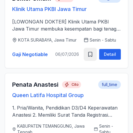
Klinik Utama PKBI Jawa Timur
[LOWONGAN DOKTER] Klinik Utama PKBI
Jawa Timur membuka kesempatan bagi tenaga
dokter untuk bergabung bersama dalam
KOTA SURABAYA, Jawa Timur
Senin - Sabtu
memberikan layanan kesehatan bagi
masyarakat. Kami mencari dokter yang memiliki
Gaji Negotiable
06/07/2026
Detail
k...
Penata Anastesi
full_time
Cito
Queen Latifa Hospital Group
1. Pria/Wanita, Pendidikan D3/D4 Keperawatan
Anastesi 2. Memiliki Surat Tanda Registrasi
(STR) aktif 2. Mampu menjalankan asuhan
KABUPATEN TEMANGGUNG, Jawa
Senin -
kepenataan anestesi sebelum, selama, dan
Tengah
Sabtu