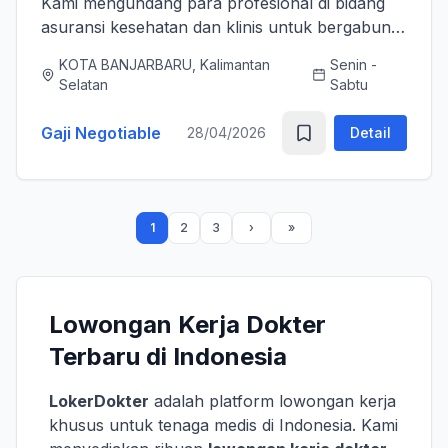
Kami mengundang para profesional di bidang
asuransi kesehatan dan klinis untuk bergabung
bersama tim kami sebagai Medical Advisor
KOTA BANJARBARU, Kalimantan
Senin -
(Senior Officer) untuk memperkuat layanan
Selatan
Sabtu
asuransi nasional kami. K...
Gaji Negotiable
28/04/2026
Detail
1
2
3
Lowongan Kerja Dokter
Terbaru di Indonesia
LokerDokter
adalah platform lowongan kerja
khusus untuk tenaga medis di Indonesia. Kami