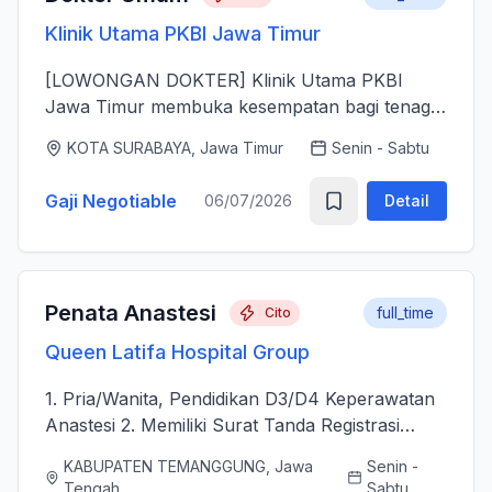
Klinik Utama PKBI Jawa Timur
[LOWONGAN DOKTER] Klinik Utama PKBI
Jawa Timur membuka kesempatan bagi tenaga
dokter untuk bergabung bersama dalam
KOTA SURABAYA, Jawa Timur
Senin - Sabtu
memberikan layanan kesehatan bagi
masyarakat. Kami mencari dokter yang memiliki
Gaji Negotiable
06/07/2026
Detail
k...
Penata Anastesi
full_time
Cito
Queen Latifa Hospital Group
1. Pria/Wanita, Pendidikan D3/D4 Keperawatan
Anastesi 2. Memiliki Surat Tanda Registrasi
(STR) aktif 2. Mampu menjalankan asuhan
KABUPATEN TEMANGGUNG, Jawa
Senin -
kepenataan anestesi sebelum, selama, dan
Tengah
Sabtu