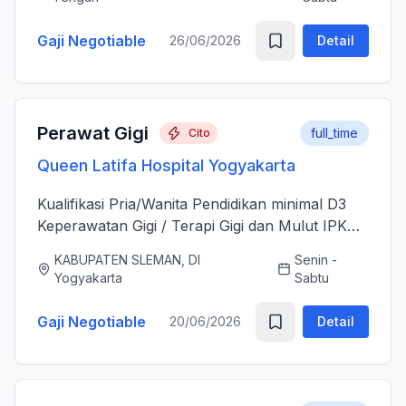
sesudah Tindakan Operasi 3....
Gaji Negotiable
26/06/2026
Detail
Perawat Gigi
full_time
Cito
Queen Latifa Hospital Yogyakarta
Kualifikasi Pria/Wanita Pendidikan minimal D3
Keperawatan Gigi / Terapi Gigi dan Mulut IPK
minimal 3.00 Memiliki Surat Tanda Registrasi
KABUPATEN SLEMAN, DI
Senin -
(STR) yang masih aktif Memiliki ijazah dan
Yogyakarta
Sabtu
sertifikat pendu...
Gaji Negotiable
20/06/2026
Detail