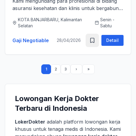
Kami mengundang para profesional di bidang
asuransi kesehatan dan klinis untuk bergabung
bersama tim kami sebagai Medical Advisor
KOTA BANJARBARU, Kalimantan
Senin -
(Senior Officer) untuk memperkuat layanan
Selatan
Sabtu
asuransi nasional kami. K...
Gaji Negotiable
28/04/2026
Detail
1
2
3
Lowongan Kerja Dokter
Terbaru di Indonesia
LokerDokter
adalah platform lowongan kerja
khusus untuk tenaga medis di Indonesia. Kami