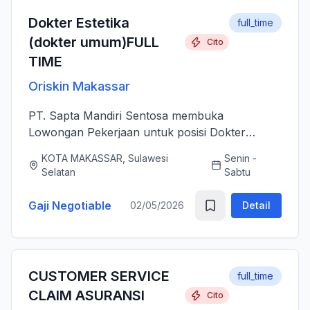
Dokter Estetika
full_time
(dokter umum)FULL
Cito
TIME
Oriskin Makassar
PT. Sapta Mandiri Sentosa membuka
Lowongan Pekerjaan untuk posisi Dokter
Estetika atau dokter umum. Anda bertanggung
KOTA MAKASSAR, Sulawesi
Senin -
jawab memberikan layanan medis estetika yang
Selatan
Sabtu
aman, profesional, dan berkualitas ti...
Gaji Negotiable
02/05/2026
Detail
CUSTOMER SERVICE
full_time
CLAIM ASURANSI
Cito