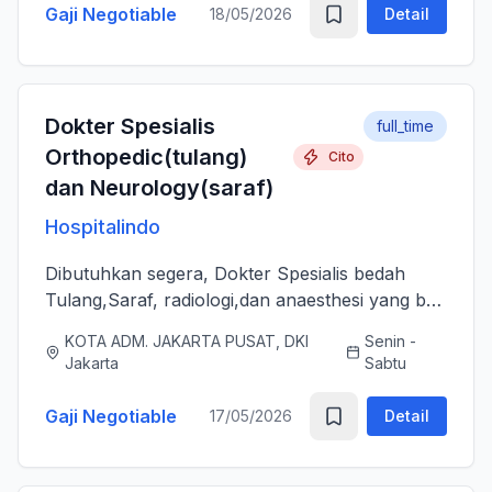
Gaji Negotiable
18/05/2026
Detail
Dokter Spesialis
full_time
Orthopedic(tulang)
Cito
dan Neurology(saraf)
Hospitalindo
Dibutuhkan segera, Dokter Spesialis bedah
Tulang,Saraf, radiologi,dan anaesthesi yang bs
melayani Pasien dengan baik, jujur, komunikatif,
KOTA ADM. JAKARTA PUSAT, DKI
Senin -
ramah dan berjiwa sosial. Bersedia bergabung
Jakarta
Sabtu
dengan tim profes...
Gaji Negotiable
17/05/2026
Detail