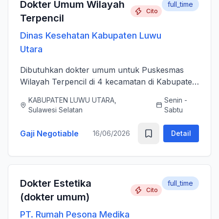
Dokter Umum Wilayah
full_time
Cito
Terpencil
Dinas Kesehatan Kabupaten Luwu
Utara
Dibutuhkan dokter umum untuk Puskesmas
Wilayah Terpencil di 4 kecamatan di Kabupaten
Luwu Utara
KABUPATEN LUWU UTARA,
Senin -
Sulawesi Selatan
Sabtu
Gaji Negotiable
16/06/2026
Detail
Dokter Estetika
full_time
Cito
(dokter umum)
PT. Rumah Pesona Medika