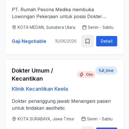
PT. Rumah Pesona Medika membuka
Lowongan Pekerjaan untuk posisi Dokter
Estetika. - Bertanggung jawab memberikan
KOTA MEDAN, Sumatera Utara
Senin - Sabtu
layanan medis estetika yang aman, profesional
dan berkualitas tinggi sesuai standar k...
Gaji Negotiable
15/06/2026
Detail
Dokter Umum /
full_time
Cito
Kecantikan
Klinik Kecantikan Keela
Dokter penanggung jawab Menangani pasien
untuk tindakan aesthetic
KOTA SURABAYA, Jawa Timur
Senin - Sabtu