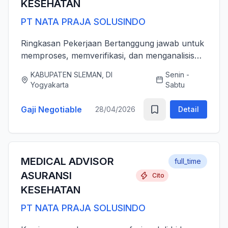
KESEHATAN
PT NATA PRAJA SOLUSINDO
Ringkasan Pekerjaan Bertanggung jawab untuk
memproses, memverifikasi, dan menganalisis
pengajuan klaim asuransi kesehatan (rawat inap
KABUPATEN SLEMAN, DI
Senin -
dan rawat jalan) secara akurat, tepat waktu,
Yogyakarta
Sabtu
serta sesuai dengan ...
Gaji Negotiable
28/04/2026
Detail
MEDICAL ADVISOR
full_time
ASURANSI
Cito
KESEHATAN
PT NATA PRAJA SOLUSINDO