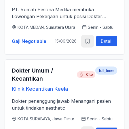
PT. Rumah Pesona Medika membuka
Lowongan Pekerjaan untuk posisi Dokter
Estetika. - Bertanggung jawab memberikan
KOTA MEDAN, Sumatera Utara
Senin - Sabtu
layanan medis estetika yang aman, profesional
dan berkualitas tinggi sesuai standar k...
Gaji Negotiable
15/06/2026
Detail
Dokter Umum /
full_time
Cito
Kecantikan
Klinik Kecantikan Keela
Dokter penanggung jawab Menangani pasien
untuk tindakan aesthetic
KOTA SURABAYA, Jawa Timur
Senin - Sabtu