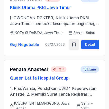
Klinik Utama PKBI Jawa Timur
[LOWONGAN DOKTER] Klinik Utama PKBI
Jawa Timur membuka kesempatan bagi tenaga
dokter untuk bergabung bersama dalam
KOTA SURABAYA, Jawa Timur
Senin - Sabtu
memberikan layanan kesehatan bagi
masyarakat. Kami mencari dokter yang memiliki
Gaji Negotiable
06/07/2026
Detail
k...
Penata Anastesi
full_time
Cito
Queen Latifa Hospital Group
1. Pria/Wanita, Pendidikan D3/D4 Keperawatan
Anastesi 2. Memiliki Surat Tanda Registrasi
(STR) aktif 2. Mampu menjalankan asuhan
KABUPATEN TEMANGGUNG, Jawa
Senin -
kepenataan anestesi sebelum, selama, dan
Tengah
Sabtu