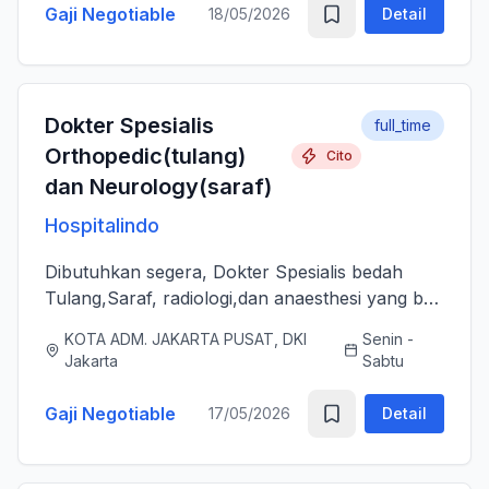
Gaji Negotiable
18/05/2026
Detail
Dokter Spesialis
full_time
Orthopedic(tulang)
Cito
dan Neurology(saraf)
Hospitalindo
Dibutuhkan segera, Dokter Spesialis bedah
Tulang,Saraf, radiologi,dan anaesthesi yang bs
melayani Pasien dengan baik, jujur, komunikatif,
KOTA ADM. JAKARTA PUSAT, DKI
Senin -
ramah dan berjiwa sosial. Bersedia bergabung
Jakarta
Sabtu
dengan tim profes...
Gaji Negotiable
17/05/2026
Detail