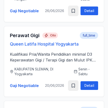
sesudah Tindakan Operasi 3....
Gaji Negotiable
26/06/2026
Detail
Perawat Gigi
full_time
Cito
Queen Latifa Hospital Yogyakarta
Kualifikasi Pria/Wanita Pendidikan minimal D3
Keperawatan Gigi / Terapi Gigi dan Mulut IPK
minimal 3.00 Memiliki Surat Tanda Registrasi
KABUPATEN SLEMAN, DI
Senin -
(STR) yang masih aktif Memiliki ijazah dan
Yogyakarta
Sabtu
sertifikat pendu...
Gaji Negotiable
20/06/2026
Detail