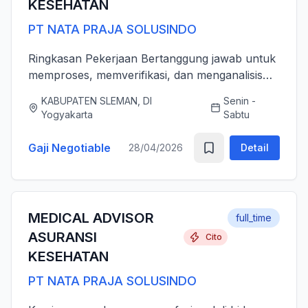
KESEHATAN
PT NATA PRAJA SOLUSINDO
Ringkasan Pekerjaan Bertanggung jawab untuk
memproses, memverifikasi, dan menganalisis
pengajuan klaim asuransi kesehatan (rawat inap
KABUPATEN SLEMAN, DI
Senin -
dan rawat jalan) secara akurat, tepat waktu,
Yogyakarta
Sabtu
serta sesuai dengan ...
Gaji Negotiable
28/04/2026
Detail
MEDICAL ADVISOR
full_time
ASURANSI
Cito
KESEHATAN
PT NATA PRAJA SOLUSINDO