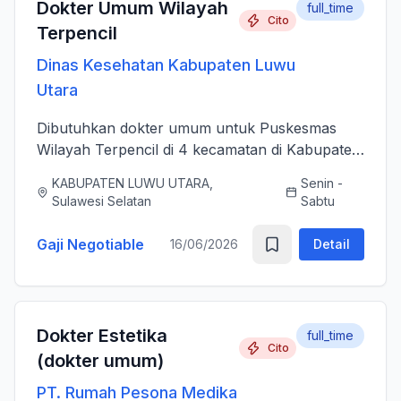
Dokter Umum Wilayah
full_time
Cito
Terpencil
Dinas Kesehatan Kabupaten Luwu
Utara
Dibutuhkan dokter umum untuk Puskesmas
Wilayah Terpencil di 4 kecamatan di Kabupaten
Luwu Utara
KABUPATEN LUWU UTARA,
Senin -
Sulawesi Selatan
Sabtu
Gaji Negotiable
16/06/2026
Detail
Dokter Estetika
full_time
Cito
(dokter umum)
PT. Rumah Pesona Medika