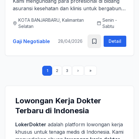
Kami mengundang para profesional di bidang
asuransi kesehatan dan klinis untuk bergabung
bersama tim kami sebagai Medical Advisor
KOTA BANJARBARU, Kalimantan
Senin -
(Senior Officer) untuk memperkuat layanan
Selatan
Sabtu
asuransi nasional kami. K...
Gaji Negotiable
28/04/2026
Detail
1
2
3
Lowongan Kerja Dokter
Terbaru di Indonesia
LokerDokter
adalah platform lowongan kerja
khusus untuk tenaga medis di Indonesia. Kami