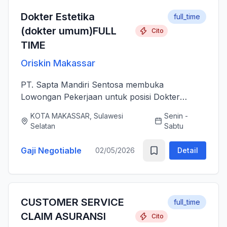
Dokter Estetika
full_time
(dokter umum)FULL
Cito
TIME
Oriskin Makassar
PT. Sapta Mandiri Sentosa membuka
Lowongan Pekerjaan untuk posisi Dokter
Estetika atau dokter umum. Anda bertanggung
KOTA MAKASSAR, Sulawesi
Senin -
jawab memberikan layanan medis estetika yang
Selatan
Sabtu
aman, profesional, dan berkualitas ti...
Gaji Negotiable
02/05/2026
Detail
CUSTOMER SERVICE
full_time
CLAIM ASURANSI
Cito