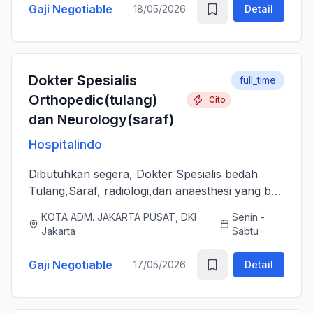
Gaji Negotiable
18/05/2026
Detail
Dokter Spesialis
full_time
Orthopedic(tulang)
Cito
dan Neurology(saraf)
Hospitalindo
Dibutuhkan segera, Dokter Spesialis bedah
Tulang,Saraf, radiologi,dan anaesthesi yang bs
melayani Pasien dengan baik, jujur, komunikatif,
KOTA ADM. JAKARTA PUSAT, DKI
Senin -
ramah dan berjiwa sosial. Bersedia bergabung
Jakarta
Sabtu
dengan tim profes...
Gaji Negotiable
17/05/2026
Detail