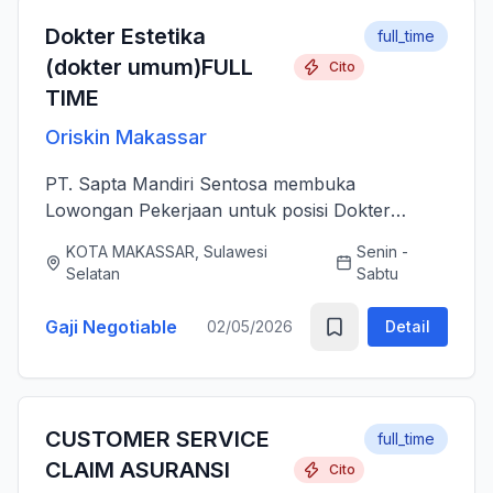
Dokter Estetika
full_time
(dokter umum)FULL
Cito
TIME
Oriskin Makassar
PT. Sapta Mandiri Sentosa membuka
Lowongan Pekerjaan untuk posisi Dokter
Estetika atau dokter umum. Anda bertanggung
KOTA MAKASSAR, Sulawesi
Senin -
jawab memberikan layanan medis estetika yang
Selatan
Sabtu
aman, profesional, dan berkualitas ti...
Gaji Negotiable
02/05/2026
Detail
CUSTOMER SERVICE
full_time
CLAIM ASURANSI
Cito