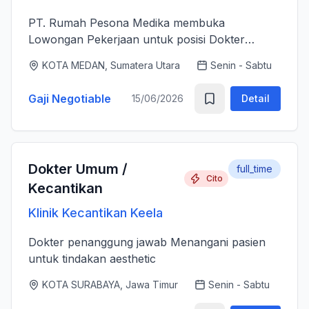
PT. Rumah Pesona Medika membuka
Lowongan Pekerjaan untuk posisi Dokter
Estetika. - Bertanggung jawab memberikan
KOTA MEDAN, Sumatera Utara
Senin - Sabtu
layanan medis estetika yang aman, profesional
dan berkualitas tinggi sesuai standar k...
Gaji Negotiable
15/06/2026
Detail
Dokter Umum /
full_time
Cito
Kecantikan
Klinik Kecantikan Keela
Dokter penanggung jawab Menangani pasien
untuk tindakan aesthetic
KOTA SURABAYA, Jawa Timur
Senin - Sabtu