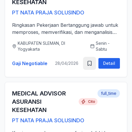
KESEHATAN
PT NATA PRAJA SOLUSINDO
Ringkasan Pekerjaan Bertanggung jawab untuk
memproses, memverifikasi, dan menganalisis
pengajuan klaim asuransi kesehatan (rawat inap
KABUPATEN SLEMAN, DI
Senin -
dan rawat jalan) secara akurat, tepat waktu,
Yogyakarta
Sabtu
serta sesuai dengan ...
Gaji Negotiable
28/04/2026
Detail
MEDICAL ADVISOR
full_time
ASURANSI
Cito
KESEHATAN
PT NATA PRAJA SOLUSINDO