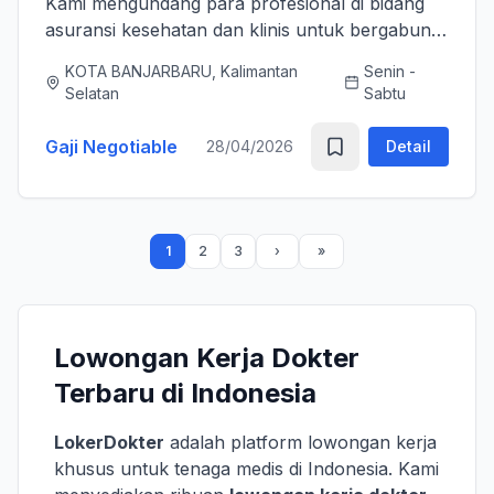
Kami mengundang para profesional di bidang
asuransi kesehatan dan klinis untuk bergabung
bersama tim kami sebagai Medical Advisor
KOTA BANJARBARU, Kalimantan
Senin -
(Senior Officer) untuk memperkuat layanan
Selatan
Sabtu
asuransi nasional kami. K...
Gaji Negotiable
28/04/2026
Detail
1
2
3
Lowongan Kerja Dokter
Terbaru di Indonesia
LokerDokter
adalah platform lowongan kerja
khusus untuk tenaga medis di Indonesia. Kami