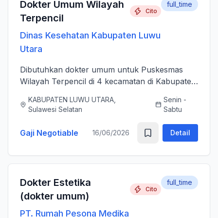
Dokter Umum Wilayah
full_time
Cito
Terpencil
Dinas Kesehatan Kabupaten Luwu
Utara
Dibutuhkan dokter umum untuk Puskesmas
Wilayah Terpencil di 4 kecamatan di Kabupaten
Luwu Utara
KABUPATEN LUWU UTARA,
Senin -
Sulawesi Selatan
Sabtu
Gaji Negotiable
16/06/2026
Detail
Dokter Estetika
full_time
Cito
(dokter umum)
PT. Rumah Pesona Medika