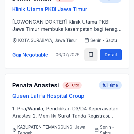
Klinik Utama PKBI Jawa Timur
[LOWONGAN DOKTER] Klinik Utama PKBI
Jawa Timur membuka kesempatan bagi tenaga
dokter untuk bergabung bersama dalam
KOTA SURABAYA, Jawa Timur
Senin - Sabtu
memberikan layanan kesehatan bagi
masyarakat. Kami mencari dokter yang memiliki
Gaji Negotiable
06/07/2026
Detail
k...
Penata Anastesi
full_time
Cito
Queen Latifa Hospital Group
1. Pria/Wanita, Pendidikan D3/D4 Keperawatan
Anastesi 2. Memiliki Surat Tanda Registrasi
(STR) aktif 2. Mampu menjalankan asuhan
KABUPATEN TEMANGGUNG, Jawa
Senin -
kepenataan anestesi sebelum, selama, dan
Tengah
Sabtu