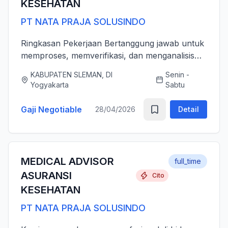
KESEHATAN
PT NATA PRAJA SOLUSINDO
Ringkasan Pekerjaan Bertanggung jawab untuk
memproses, memverifikasi, dan menganalisis
pengajuan klaim asuransi kesehatan (rawat inap
KABUPATEN SLEMAN, DI
Senin -
dan rawat jalan) secara akurat, tepat waktu,
Yogyakarta
Sabtu
serta sesuai dengan ...
Gaji Negotiable
28/04/2026
Detail
MEDICAL ADVISOR
full_time
ASURANSI
Cito
KESEHATAN
PT NATA PRAJA SOLUSINDO