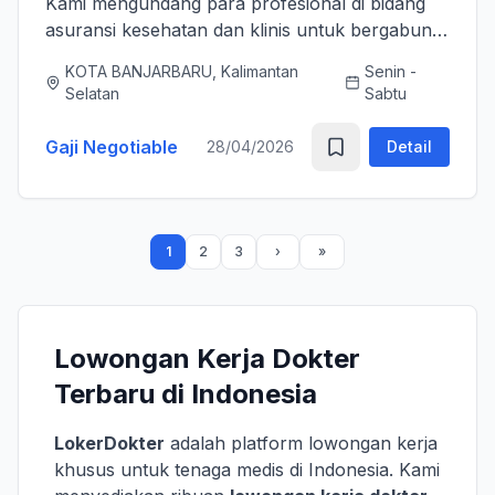
Kami mengundang para profesional di bidang
asuransi kesehatan dan klinis untuk bergabung
bersama tim kami sebagai Medical Advisor
KOTA BANJARBARU, Kalimantan
Senin -
(Senior Officer) untuk memperkuat layanan
Selatan
Sabtu
asuransi nasional kami. K...
Gaji Negotiable
28/04/2026
Detail
1
2
3
Lowongan Kerja Dokter
Terbaru di Indonesia
LokerDokter
adalah platform lowongan kerja
khusus untuk tenaga medis di Indonesia. Kami