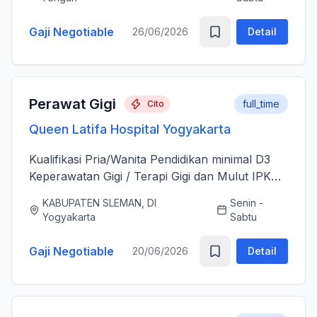
sesudah Tindakan Operasi 3....
Gaji Negotiable
26/06/2026
Detail
Perawat Gigi
full_time
Cito
Queen Latifa Hospital Yogyakarta
Kualifikasi Pria/Wanita Pendidikan minimal D3
Keperawatan Gigi / Terapi Gigi dan Mulut IPK
minimal 3.00 Memiliki Surat Tanda Registrasi
KABUPATEN SLEMAN, DI
Senin -
(STR) yang masih aktif Memiliki ijazah dan
Yogyakarta
Sabtu
sertifikat pendu...
Gaji Negotiable
20/06/2026
Detail