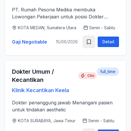
PT. Rumah Pesona Medika membuka
Lowongan Pekerjaan untuk posisi Dokter
Estetika. - Bertanggung jawab memberikan
KOTA MEDAN, Sumatera Utara
Senin - Sabtu
layanan medis estetika yang aman, profesional
dan berkualitas tinggi sesuai standar k...
Gaji Negotiable
15/06/2026
Detail
Dokter Umum /
full_time
Cito
Kecantikan
Klinik Kecantikan Keela
Dokter penanggung jawab Menangani pasien
untuk tindakan aesthetic
KOTA SURABAYA, Jawa Timur
Senin - Sabtu