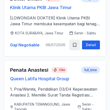
Klinik Utama PKBI Jawa Timur
[LOWONGAN DOKTER] Klinik Utama PKBI
Jawa Timur membuka kesempatan bagi tenaga
dokter untuk bergabung bersama dalam
KOTA SURABAYA, Jawa Timur
Senin - Sabtu
memberikan layanan kesehatan bagi
masyarakat. Kami mencari dokter yang memiliki
Gaji Negotiable
06/07/2026
Detail
k...
Penata Anastesi
full_time
Cito
Queen Latifa Hospital Group
1. Pria/Wanita, Pendidikan D3/D4 Keperawatan
Anastesi 2. Memiliki Surat Tanda Registrasi
(STR) aktif 2. Mampu menjalankan asuhan
KABUPATEN TEMANGGUNG, Jawa
Senin -
kepenataan anestesi sebelum, selama, dan
Tengah
Sabtu