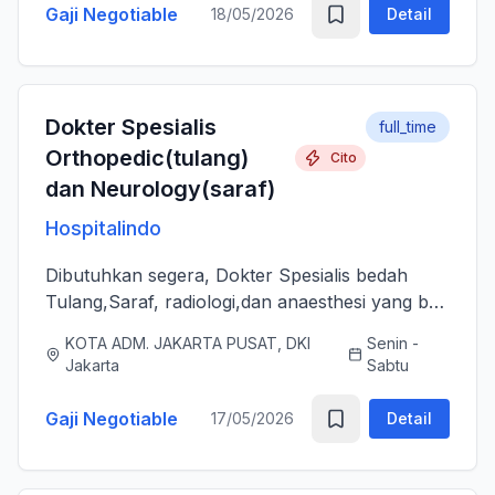
Gaji Negotiable
18/05/2026
Detail
Dokter Spesialis
full_time
Orthopedic(tulang)
Cito
dan Neurology(saraf)
Hospitalindo
Dibutuhkan segera, Dokter Spesialis bedah
Tulang,Saraf, radiologi,dan anaesthesi yang bs
melayani Pasien dengan baik, jujur, komunikatif,
KOTA ADM. JAKARTA PUSAT, DKI
Senin -
ramah dan berjiwa sosial. Bersedia bergabung
Jakarta
Sabtu
dengan tim profes...
Gaji Negotiable
17/05/2026
Detail