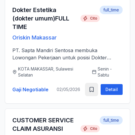
Dokter Estetika
full_time
(dokter umum)FULL
Cito
TIME
Oriskin Makassar
PT. Sapta Mandiri Sentosa membuka
Lowongan Pekerjaan untuk posisi Dokter
Estetika atau dokter umum. Anda bertanggung
KOTA MAKASSAR, Sulawesi
Senin -
jawab memberikan layanan medis estetika yang
Selatan
Sabtu
aman, profesional, dan berkualitas ti...
Gaji Negotiable
02/05/2026
Detail
CUSTOMER SERVICE
full_time
CLAIM ASURANSI
Cito