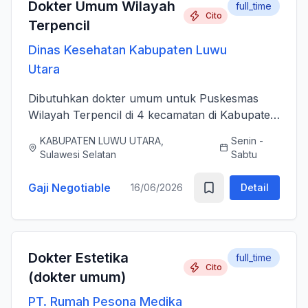
Dokter Umum Wilayah
full_time
Cito
Terpencil
Dinas Kesehatan Kabupaten Luwu
Utara
Dibutuhkan dokter umum untuk Puskesmas
Wilayah Terpencil di 4 kecamatan di Kabupaten
Luwu Utara
KABUPATEN LUWU UTARA,
Senin -
Sulawesi Selatan
Sabtu
Gaji Negotiable
16/06/2026
Detail
Dokter Estetika
full_time
Cito
(dokter umum)
PT. Rumah Pesona Medika