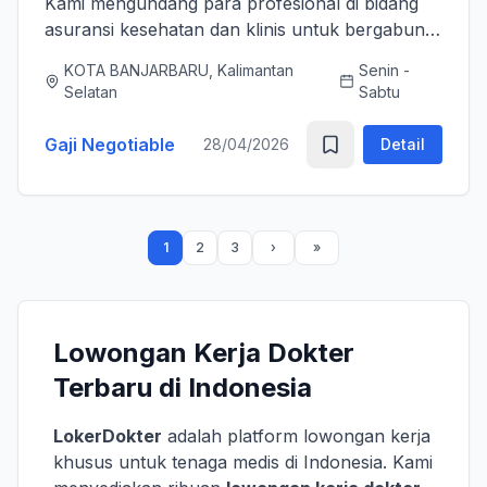
Kami mengundang para profesional di bidang
asuransi kesehatan dan klinis untuk bergabung
bersama tim kami sebagai Medical Advisor
KOTA BANJARBARU, Kalimantan
Senin -
(Senior Officer) untuk memperkuat layanan
Selatan
Sabtu
asuransi nasional kami. K...
Gaji Negotiable
28/04/2026
Detail
1
2
3
Lowongan Kerja Dokter
Terbaru di Indonesia
LokerDokter
adalah platform lowongan kerja
khusus untuk tenaga medis di Indonesia. Kami