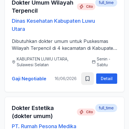
Dokter Umum Wilayah
full_time
Cito
Terpencil
Dinas Kesehatan Kabupaten Luwu
Utara
Dibutuhkan dokter umum untuk Puskesmas
Wilayah Terpencil di 4 kecamatan di Kabupaten
Luwu Utara
KABUPATEN LUWU UTARA,
Senin -
Sulawesi Selatan
Sabtu
Gaji Negotiable
16/06/2026
Detail
Dokter Estetika
full_time
Cito
(dokter umum)
PT. Rumah Pesona Medika