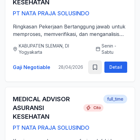
KESEHATAN
PT NATA PRAJA SOLUSINDO
Ringkasan Pekerjaan Bertanggung jawab untuk
memproses, memverifikasi, dan menganalisis
pengajuan klaim asuransi kesehatan (rawat inap
KABUPATEN SLEMAN, DI
Senin -
dan rawat jalan) secara akurat, tepat waktu,
Yogyakarta
Sabtu
serta sesuai dengan ...
Gaji Negotiable
28/04/2026
Detail
MEDICAL ADVISOR
full_time
ASURANSI
Cito
KESEHATAN
PT NATA PRAJA SOLUSINDO