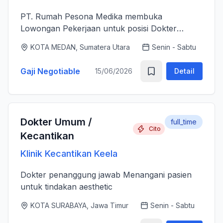
PT. Rumah Pesona Medika membuka
Lowongan Pekerjaan untuk posisi Dokter
Estetika. - Bertanggung jawab memberikan
KOTA MEDAN, Sumatera Utara
Senin - Sabtu
layanan medis estetika yang aman, profesional
dan berkualitas tinggi sesuai standar k...
Gaji Negotiable
15/06/2026
Detail
Dokter Umum /
full_time
Cito
Kecantikan
Klinik Kecantikan Keela
Dokter penanggung jawab Menangani pasien
untuk tindakan aesthetic
KOTA SURABAYA, Jawa Timur
Senin - Sabtu