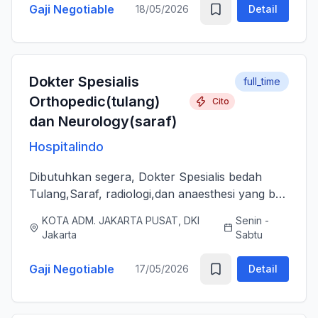
Gaji Negotiable
18/05/2026
Detail
Dokter Spesialis
full_time
Orthopedic(tulang)
Cito
dan Neurology(saraf)
Hospitalindo
Dibutuhkan segera, Dokter Spesialis bedah
Tulang,Saraf, radiologi,dan anaesthesi yang bs
melayani Pasien dengan baik, jujur, komunikatif,
KOTA ADM. JAKARTA PUSAT, DKI
Senin -
ramah dan berjiwa sosial. Bersedia bergabung
Jakarta
Sabtu
dengan tim profes...
Gaji Negotiable
17/05/2026
Detail