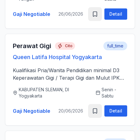
sesudah Tindakan Operasi 3....
Gaji Negotiable
26/06/2026
Detail
Perawat Gigi
full_time
Cito
Queen Latifa Hospital Yogyakarta
Kualifikasi Pria/Wanita Pendidikan minimal D3
Keperawatan Gigi / Terapi Gigi dan Mulut IPK
minimal 3.00 Memiliki Surat Tanda Registrasi
KABUPATEN SLEMAN, DI
Senin -
(STR) yang masih aktif Memiliki ijazah dan
Yogyakarta
Sabtu
sertifikat pendu...
Gaji Negotiable
20/06/2026
Detail