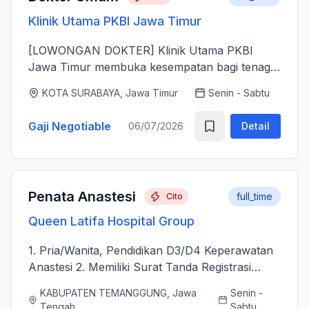
Klinik Utama PKBI Jawa Timur
[LOWONGAN DOKTER] Klinik Utama PKBI
Jawa Timur membuka kesempatan bagi tenaga
dokter untuk bergabung bersama dalam
KOTA SURABAYA, Jawa Timur
Senin - Sabtu
memberikan layanan kesehatan bagi
masyarakat. Kami mencari dokter yang memiliki
Gaji Negotiable
06/07/2026
Detail
k...
Penata Anastesi
full_time
Cito
Queen Latifa Hospital Group
1. Pria/Wanita, Pendidikan D3/D4 Keperawatan
Anastesi 2. Memiliki Surat Tanda Registrasi
(STR) aktif 2. Mampu menjalankan asuhan
KABUPATEN TEMANGGUNG, Jawa
Senin -
kepenataan anestesi sebelum, selama, dan
Tengah
Sabtu