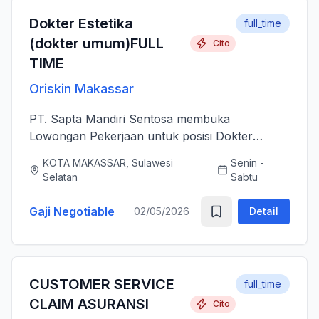
Dokter Estetika
full_time
(dokter umum)FULL
Cito
TIME
Oriskin Makassar
PT. Sapta Mandiri Sentosa membuka
Lowongan Pekerjaan untuk posisi Dokter
Estetika atau dokter umum. Anda bertanggung
KOTA MAKASSAR, Sulawesi
Senin -
jawab memberikan layanan medis estetika yang
Selatan
Sabtu
aman, profesional, dan berkualitas ti...
Gaji Negotiable
02/05/2026
Detail
CUSTOMER SERVICE
full_time
CLAIM ASURANSI
Cito