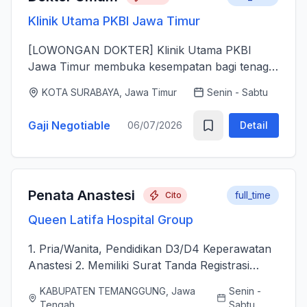
Klinik Utama PKBI Jawa Timur
[LOWONGAN DOKTER] Klinik Utama PKBI
Jawa Timur membuka kesempatan bagi tenaga
dokter untuk bergabung bersama dalam
KOTA SURABAYA, Jawa Timur
Senin - Sabtu
memberikan layanan kesehatan bagi
masyarakat. Kami mencari dokter yang memiliki
Gaji Negotiable
06/07/2026
Detail
k...
Penata Anastesi
full_time
Cito
Queen Latifa Hospital Group
1. Pria/Wanita, Pendidikan D3/D4 Keperawatan
Anastesi 2. Memiliki Surat Tanda Registrasi
(STR) aktif 2. Mampu menjalankan asuhan
KABUPATEN TEMANGGUNG, Jawa
Senin -
kepenataan anestesi sebelum, selama, dan
Tengah
Sabtu