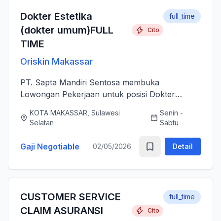
Dokter Estetika
full_time
(dokter umum)FULL
Cito
TIME
Oriskin Makassar
PT. Sapta Mandiri Sentosa membuka
Lowongan Pekerjaan untuk posisi Dokter
Estetika atau dokter umum. Anda bertanggung
KOTA MAKASSAR, Sulawesi
Senin -
jawab memberikan layanan medis estetika yang
Selatan
Sabtu
aman, profesional, dan berkualitas ti...
Gaji Negotiable
02/05/2026
Detail
CUSTOMER SERVICE
full_time
CLAIM ASURANSI
Cito