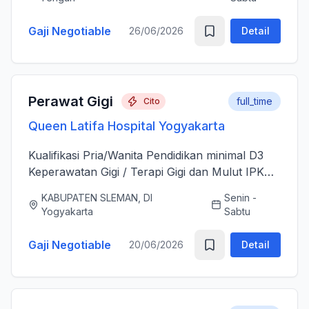
sesudah Tindakan Operasi 3....
Gaji Negotiable
26/06/2026
Detail
Perawat Gigi
full_time
Cito
Queen Latifa Hospital Yogyakarta
Kualifikasi Pria/Wanita Pendidikan minimal D3
Keperawatan Gigi / Terapi Gigi dan Mulut IPK
minimal 3.00 Memiliki Surat Tanda Registrasi
KABUPATEN SLEMAN, DI
Senin -
(STR) yang masih aktif Memiliki ijazah dan
Yogyakarta
Sabtu
sertifikat pendu...
Gaji Negotiable
20/06/2026
Detail