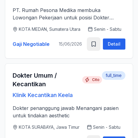
PT. Rumah Pesona Medika membuka
Lowongan Pekerjaan untuk posisi Dokter
Estetika. - Bertanggung jawab memberikan
KOTA MEDAN, Sumatera Utara
Senin - Sabtu
layanan medis estetika yang aman, profesional
dan berkualitas tinggi sesuai standar k...
Gaji Negotiable
15/06/2026
Detail
Dokter Umum /
full_time
Cito
Kecantikan
Klinik Kecantikan Keela
Dokter penanggung jawab Menangani pasien
untuk tindakan aesthetic
KOTA SURABAYA, Jawa Timur
Senin - Sabtu