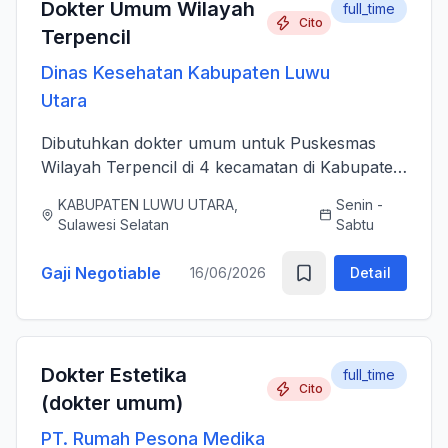
Dokter Umum Wilayah
full_time
Cito
Terpencil
Dinas Kesehatan Kabupaten Luwu
Utara
Dibutuhkan dokter umum untuk Puskesmas
Wilayah Terpencil di 4 kecamatan di Kabupaten
Luwu Utara
KABUPATEN LUWU UTARA,
Senin -
Sulawesi Selatan
Sabtu
Gaji Negotiable
16/06/2026
Detail
Dokter Estetika
full_time
Cito
(dokter umum)
PT. Rumah Pesona Medika