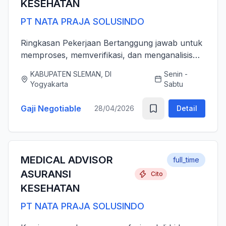
KESEHATAN
PT NATA PRAJA SOLUSINDO
Ringkasan Pekerjaan Bertanggung jawab untuk
memproses, memverifikasi, dan menganalisis
pengajuan klaim asuransi kesehatan (rawat inap
KABUPATEN SLEMAN, DI
Senin -
dan rawat jalan) secara akurat, tepat waktu,
Yogyakarta
Sabtu
serta sesuai dengan ...
Gaji Negotiable
28/04/2026
Detail
MEDICAL ADVISOR
full_time
ASURANSI
Cito
KESEHATAN
PT NATA PRAJA SOLUSINDO