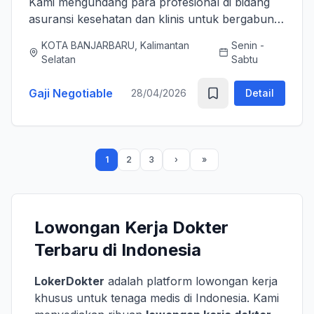
Kami mengundang para profesional di bidang
asuransi kesehatan dan klinis untuk bergabung
bersama tim kami sebagai Medical Advisor
KOTA BANJARBARU, Kalimantan
Senin -
(Senior Officer) untuk memperkuat layanan
Selatan
Sabtu
asuransi nasional kami. K...
Gaji Negotiable
28/04/2026
Detail
1
2
3
Lowongan Kerja Dokter
Terbaru di Indonesia
LokerDokter
adalah platform lowongan kerja
khusus untuk tenaga medis di Indonesia. Kami