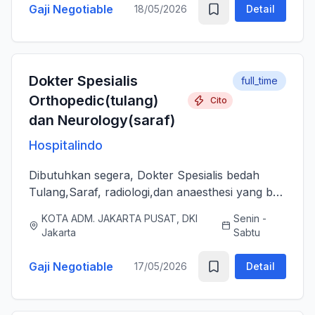
Gaji Negotiable
18/05/2026
Detail
Dokter Spesialis
full_time
Orthopedic(tulang)
Cito
dan Neurology(saraf)
Hospitalindo
Dibutuhkan segera, Dokter Spesialis bedah
Tulang,Saraf, radiologi,dan anaesthesi yang bs
melayani Pasien dengan baik, jujur, komunikatif,
KOTA ADM. JAKARTA PUSAT, DKI
Senin -
ramah dan berjiwa sosial. Bersedia bergabung
Jakarta
Sabtu
dengan tim profes...
Gaji Negotiable
17/05/2026
Detail