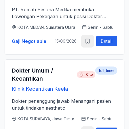
PT. Rumah Pesona Medika membuka
Lowongan Pekerjaan untuk posisi Dokter
Estetika. - Bertanggung jawab memberikan
KOTA MEDAN, Sumatera Utara
Senin - Sabtu
layanan medis estetika yang aman, profesional
dan berkualitas tinggi sesuai standar k...
Gaji Negotiable
15/06/2026
Detail
Dokter Umum /
full_time
Cito
Kecantikan
Klinik Kecantikan Keela
Dokter penanggung jawab Menangani pasien
untuk tindakan aesthetic
KOTA SURABAYA, Jawa Timur
Senin - Sabtu