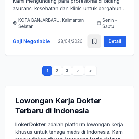
Kami mengundang para profesional di bidang
asuransi kesehatan dan klinis untuk bergabung
bersama tim kami sebagai Medical Advisor
KOTA BANJARBARU, Kalimantan
Senin -
(Senior Officer) untuk memperkuat layanan
Selatan
Sabtu
asuransi nasional kami. K...
Gaji Negotiable
28/04/2026
Detail
1
2
3
Lowongan Kerja Dokter
Terbaru di Indonesia
LokerDokter
adalah platform lowongan kerja
khusus untuk tenaga medis di Indonesia. Kami