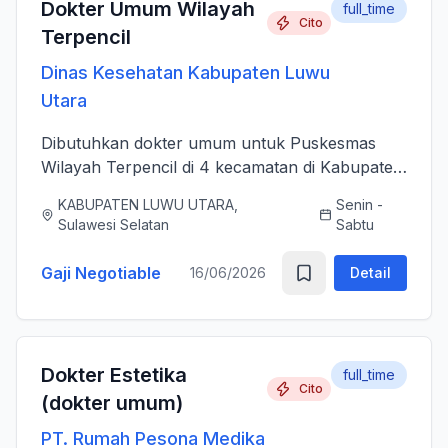
Dokter Umum Wilayah
full_time
Cito
Terpencil
Dinas Kesehatan Kabupaten Luwu
Utara
Dibutuhkan dokter umum untuk Puskesmas
Wilayah Terpencil di 4 kecamatan di Kabupaten
Luwu Utara
KABUPATEN LUWU UTARA,
Senin -
Sulawesi Selatan
Sabtu
Gaji Negotiable
16/06/2026
Detail
Dokter Estetika
full_time
Cito
(dokter umum)
PT. Rumah Pesona Medika