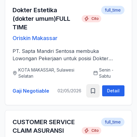
Dokter Estetika
full_time
(dokter umum)FULL
Cito
TIME
Oriskin Makassar
PT. Sapta Mandiri Sentosa membuka
Lowongan Pekerjaan untuk posisi Dokter
Estetika atau dokter umum. Anda bertanggung
KOTA MAKASSAR, Sulawesi
Senin -
jawab memberikan layanan medis estetika yang
Selatan
Sabtu
aman, profesional, dan berkualitas ti...
Gaji Negotiable
02/05/2026
Detail
CUSTOMER SERVICE
full_time
CLAIM ASURANSI
Cito