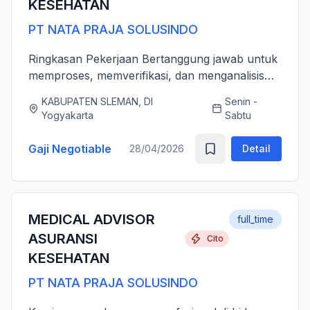
KESEHATAN
PT NATA PRAJA SOLUSINDO
Ringkasan Pekerjaan Bertanggung jawab untuk
memproses, memverifikasi, dan menganalisis
pengajuan klaim asuransi kesehatan (rawat inap
KABUPATEN SLEMAN, DI
Senin -
dan rawat jalan) secara akurat, tepat waktu,
Yogyakarta
Sabtu
serta sesuai dengan ...
Gaji Negotiable
28/04/2026
Detail
MEDICAL ADVISOR
full_time
ASURANSI
Cito
KESEHATAN
PT NATA PRAJA SOLUSINDO