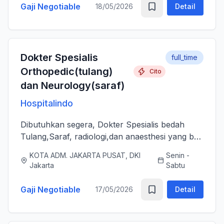
Gaji Negotiable
18/05/2026
Detail
Dokter Spesialis
full_time
Orthopedic(tulang)
Cito
dan Neurology(saraf)
Hospitalindo
Dibutuhkan segera, Dokter Spesialis bedah
Tulang,Saraf, radiologi,dan anaesthesi yang bs
melayani Pasien dengan baik, jujur, komunikatif,
KOTA ADM. JAKARTA PUSAT, DKI
Senin -
ramah dan berjiwa sosial. Bersedia bergabung
Jakarta
Sabtu
dengan tim profes...
Gaji Negotiable
17/05/2026
Detail