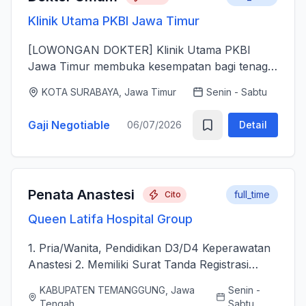
Klinik Utama PKBI Jawa Timur
[LOWONGAN DOKTER] Klinik Utama PKBI
Jawa Timur membuka kesempatan bagi tenaga
dokter untuk bergabung bersama dalam
KOTA SURABAYA, Jawa Timur
Senin - Sabtu
memberikan layanan kesehatan bagi
masyarakat. Kami mencari dokter yang memiliki
Gaji Negotiable
06/07/2026
Detail
k...
Penata Anastesi
full_time
Cito
Queen Latifa Hospital Group
1. Pria/Wanita, Pendidikan D3/D4 Keperawatan
Anastesi 2. Memiliki Surat Tanda Registrasi
(STR) aktif 2. Mampu menjalankan asuhan
KABUPATEN TEMANGGUNG, Jawa
Senin -
kepenataan anestesi sebelum, selama, dan
Tengah
Sabtu