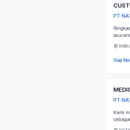
CUST
PT NA
Ringka
asurans
KABU
Gaji Ne
MEDI
PT NA
Kami me