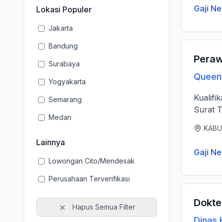
Gaji Ne
Lokasi Populer
Jakarta
Bandung
Peraw
Surabaya
Queen 
Yogyakarta
Kualifi
Semarang
Surat T
Medan
KABU
Lainnya
Gaji Ne
Lowongan Cito/Mendesak
Perusahaan Terverifikasi
Dokte
Hapus Semua Filter
Dinas 