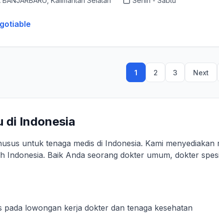
 BANJARBARU, Kalimantan Selatan
Senin - Sabtu
gotiable
1
2
3
Next
 di Indonesia
husus untuk tenaga medis di Indonesia. Kami menyediakan
ruh Indonesia. Baik Anda seorang dokter umum, dokter spesi
s pada lowongan kerja dokter dan tenaga kesehatan