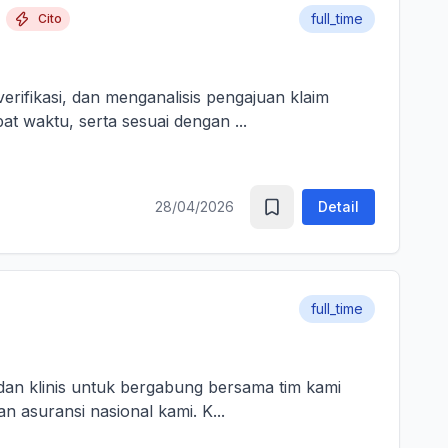
full_time
Cito
ifikasi, dan menganalisis pengajuan klaim
at waktu, serta sesuai dengan ...
28/04/2026
Detail
full_time
dan klinis untuk bergabung bersama tim kami
sebagai Medical Advisor (Senior Officer) untuk memperkuat layanan asuransi nasional kami. K...