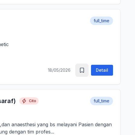
full_time
thetic
18/05/2026
Detail
saraf)
full_time
Cito
gi,dan anaesthesi yang bs melayani Pasien dengan
ung dengan tim profes...