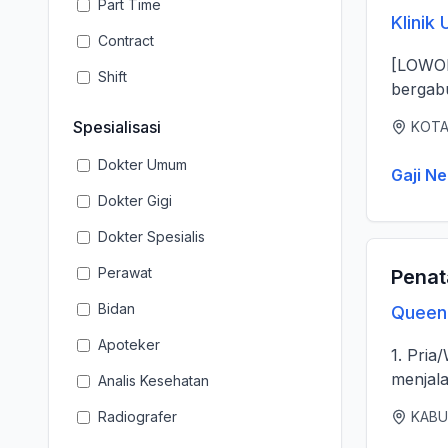
Part Time
Klinik
Contract
[LOWONGAN DOKTER] Klinik Ut
Shift
bergabu
Spesialisasi
KOTA
Dokter Umum
Gaji Ne
Dokter Gigi
Dokter Spesialis
Perawat
Penat
Bidan
Queen 
Apoteker
1. Pria
menjala
Analis Kesehatan
Radiografer
KABU