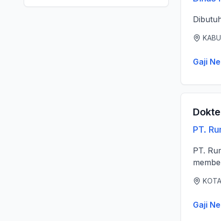
Dibutu
KABU
Gaji Ne
Dokte
PT. R
PT. Ruma
memberi
KOTA
Gaji Ne