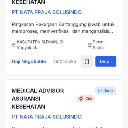
KESEHATAN
PT NATA PRAJA SOLUSINDO
Ringkasan Pekerjaan Bertanggung jawab untuk
memproses, memverifikasi, dan menganalisis
pengajuan klaim asuransi kesehatan (rawat inap
KABUPATEN SLEMAN, DI
Senin -
dan rawat jalan) secara akurat, tepat waktu,
Yogyakarta
Sabtu
serta sesuai dengan ...
Gaji Negotiable
28/04/2026
Detail
MEDICAL ADVISOR
full_time
ASURANSI
Cito
KESEHATAN
PT NATA PRAJA SOLUSINDO