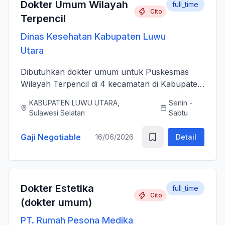
Dokter Umum Wilayah
full_time
Cito
Terpencil
Dinas Kesehatan Kabupaten Luwu
Utara
Dibutuhkan dokter umum untuk Puskesmas
Wilayah Terpencil di 4 kecamatan di Kabupaten
Luwu Utara
KABUPATEN LUWU UTARA,
Senin -
Sulawesi Selatan
Sabtu
Gaji Negotiable
16/06/2026
Detail
Dokter Estetika
full_time
Cito
(dokter umum)
PT. Rumah Pesona Medika