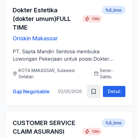
Dokter Estetika
full_time
(dokter umum)FULL
Cito
TIME
Oriskin Makassar
PT. Sapta Mandiri Sentosa membuka
Lowongan Pekerjaan untuk posisi Dokter
Estetika atau dokter umum. Anda bertanggung
KOTA MAKASSAR, Sulawesi
Senin -
jawab memberikan layanan medis estetika yang
Selatan
Sabtu
aman, profesional, dan berkualitas ti...
Gaji Negotiable
02/05/2026
Detail
CUSTOMER SERVICE
full_time
CLAIM ASURANSI
Cito