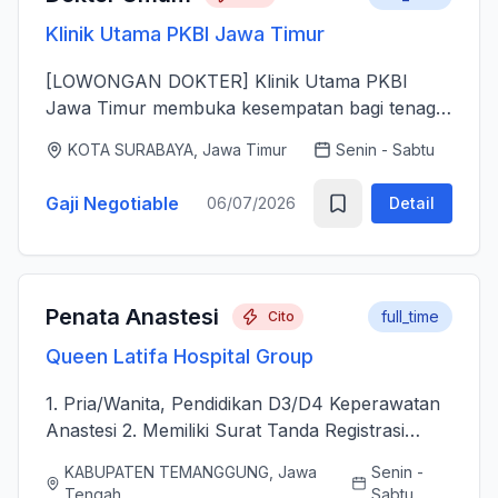
Klinik Utama PKBI Jawa Timur
[LOWONGAN DOKTER] Klinik Utama PKBI
Jawa Timur membuka kesempatan bagi tenaga
dokter untuk bergabung bersama dalam
KOTA SURABAYA, Jawa Timur
Senin - Sabtu
memberikan layanan kesehatan bagi
masyarakat. Kami mencari dokter yang memiliki
Gaji Negotiable
06/07/2026
Detail
k...
Penata Anastesi
full_time
Cito
Queen Latifa Hospital Group
1. Pria/Wanita, Pendidikan D3/D4 Keperawatan
Anastesi 2. Memiliki Surat Tanda Registrasi
(STR) aktif 2. Mampu menjalankan asuhan
KABUPATEN TEMANGGUNG, Jawa
Senin -
kepenataan anestesi sebelum, selama, dan
Tengah
Sabtu