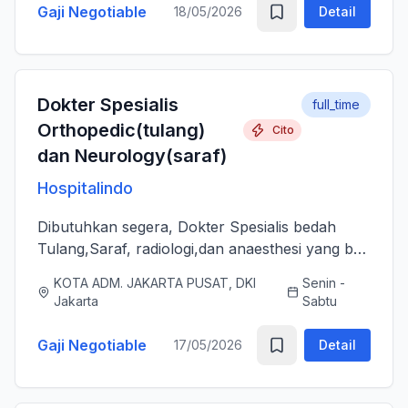
Gaji Negotiable
18/05/2026
Detail
Dokter Spesialis
full_time
Orthopedic(tulang)
Cito
dan Neurology(saraf)
Hospitalindo
Dibutuhkan segera, Dokter Spesialis bedah
Tulang,Saraf, radiologi,dan anaesthesi yang bs
melayani Pasien dengan baik, jujur, komunikatif,
KOTA ADM. JAKARTA PUSAT, DKI
Senin -
ramah dan berjiwa sosial. Bersedia bergabung
Jakarta
Sabtu
dengan tim profes...
Gaji Negotiable
17/05/2026
Detail