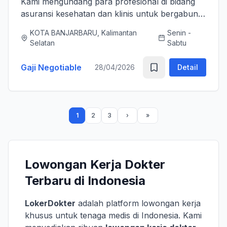
Kami mengundang para profesional di bidang
asuransi kesehatan dan klinis untuk bergabung
bersama tim kami sebagai Medical Advisor
KOTA BANJARBARU, Kalimantan
Senin -
(Senior Officer) untuk memperkuat layanan
Selatan
Sabtu
asuransi nasional kami. K...
Gaji Negotiable
28/04/2026
Detail
1
2
3
Lowongan Kerja Dokter
Terbaru di Indonesia
LokerDokter
adalah platform lowongan kerja
khusus untuk tenaga medis di Indonesia. Kami