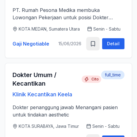
PT. Rumah Pesona Medika membuka
Lowongan Pekerjaan untuk posisi Dokter
Estetika. - Bertanggung jawab memberikan
KOTA MEDAN, Sumatera Utara
Senin - Sabtu
layanan medis estetika yang aman, profesional
dan berkualitas tinggi sesuai standar k...
Gaji Negotiable
15/06/2026
Detail
Dokter Umum /
full_time
Cito
Kecantikan
Klinik Kecantikan Keela
Dokter penanggung jawab Menangani pasien
untuk tindakan aesthetic
KOTA SURABAYA, Jawa Timur
Senin - Sabtu