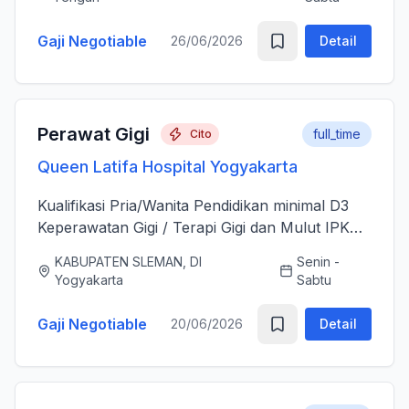
sesudah Tindakan Operasi 3....
Gaji Negotiable
26/06/2026
Detail
Perawat Gigi
full_time
Cito
Queen Latifa Hospital Yogyakarta
Kualifikasi Pria/Wanita Pendidikan minimal D3
Keperawatan Gigi / Terapi Gigi dan Mulut IPK
minimal 3.00 Memiliki Surat Tanda Registrasi
KABUPATEN SLEMAN, DI
Senin -
(STR) yang masih aktif Memiliki ijazah dan
Yogyakarta
Sabtu
sertifikat pendu...
Gaji Negotiable
20/06/2026
Detail