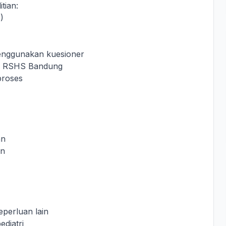
tian:
)
menggunakan kuesioner
tri RSHS Bandung
proses
an
en
keperluan lain
diatri