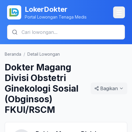
LokerDokter
Portal Lowongan Tenaga Medis
Beranda
/
Detail Lowongan
Dokter Magang
Divisi Obstetri
Ginekologi Sosial
Bagikan
(Obginsos)
FKUI/RSCM