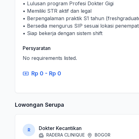
• Lulusan program Profesi Dokter Gigi
• Memiliki STR aktif dan legal
• Berpengalaman praktik S1 tahun (freshgraduate
• Bersedia mengurus SIP sesuai lokasi penempa
• Siap bekerja dengan sistem shift
Persyaratan
No requirements listed.
Rp 0 - Rp 0
Lowongan Serupa
Dokter Kecantikan
R
RADERA CLINIQUE
BOGOR