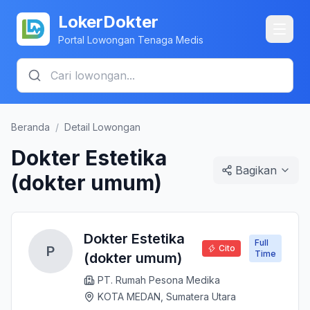
LokerDokter
Portal Lowongan Tenaga Medis
Beranda
/
Detail Lowongan
Dokter Estetika
Bagikan
(dokter umum)
Dokter Estetika
Full
P
Cito
Time
(dokter umum)
PT. Rumah Pesona Medika
KOTA MEDAN, Sumatera Utara